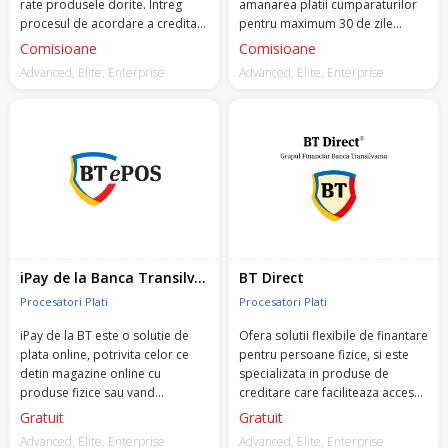
rate produsele dorite. Intreg
amanarea platii cumparaturilor
procesul de acordare a creditarii
pentru maximum 30 de zile
are loc online, in cateva minute,
(Cumpara acum, plateste mai
Comisioane
Comisioane
si nu necesita existenta unui cont
tarziu). Clientii primesc creditul
Advanced, Elite, Enterprise
Advanced, Elite, Enterprise
sau card bancar.
necesar de la PayPo, urmand sa
restituie suma in 30 de zile, iar
comerciantul primeste
contravaloarea comenzii imediat
dupa aprobarea creditarii.
iPay de la Banca Transilvania
BT Direct
Procesatori Plati
Procesatori Plati
iPay de la BT este o solutie de
Ofera solutii flexibile de finantare
plata online, potrivita celor ce
pentru persoane fizice, si este
detin magazine online cu
specializata in produse de
produse fizice sau vand
creditare care faciliteaza accesul
servicii/produse digitale.
la imprumuturi rapide si
Gratuit
Gratuit
adaptate nevoilor clientilor.
Advanced, Elite, Enterprise
Advanced, Elite, Enterprise