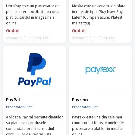
LibraPay este un procesator de
Mokka este un serviciu de plata
plati ce ofera posibilitatea de a
in rate, de tipul “Buy Now, Pay
plati cu cardul in magazinele
Later” (Cumperi acum, Platesti
online.
mai tarziu).
Gratuit
Gratuit
Advanced, Elite, Enterprise
Advanced, Elite, Enterprise
PayPal
Payrexx
Procesatori Plati
Procesatori Plati
Aplicatia PayPal permite clientilor
Payrexx este una din cele mai
sa plateasca produsele
cunoscute si folosite unelte de
comandate prin intermediul
procesare a platilor in mediul
contului lor de PayPal. Este
online.