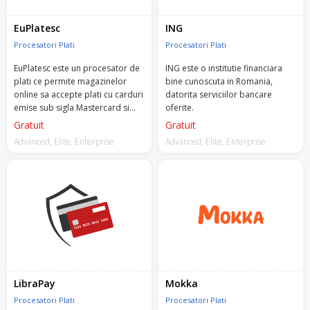
EuPlatesc
ING
Procesatori Plati
Procesatori Plati
EuPlatesc este un procesator de
ING este o institutie financiara
plati ce permite magazinelor
bine cunoscuta in Romania,
online sa accepte plati cu carduri
datorita serviciilor bancare
emise sub sigla Mastercard si
oferite.
Visa sau plati in regim ramburs.
Gratuit
Gratuit
Advanced, Elite, Enterprise
Advanced, Elite, Enterprise
LibraPay
Mokka
Procesatori Plati
Procesatori Plati