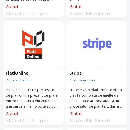
necesara activarea monedei
Gratuit
Gratuit
euro pentru a putea activa
Advanced, Elite, Enterprise
Advanced, Elite, Enterprise
aplicatia.
PlatiOnline
Stripe
Procesatori Plati
Procesatori Plati
PlatiOnline este un procesator
Stripe este o platforma ce ofera
de plati online prezent pe piata
o suita completa de unelte de
din Romania inca din 2002. Este
plata. Poate actiona atat ca un
una din cele mai folosite solutii
procesator de plati tert, dar si ca
de plata si printre cele mai
platforma de plata in sine.
Gratuit
Gratuit
sigure.
Advanced, Elite, Enterprise
Advanced, Elite, Enterprise