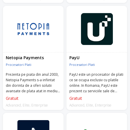
Netopia Payments
PayU
Procesatori Plati
Procesatori Plati
Prezenta pe piata din anul 2003,
PayU este un procesator de plati
Netopia Payments s-a infiintat
ce se ocupa exclusiv cu platile
din dorinta de a oferi solutii
online. In Romania, PayU este
avansate de plata atat in mediul
prezent cu serviciile sale de
online, cat si offline.
peste 10 ani.
Gratuit
Gratuit
Advanced, Elite, Enterprise
Advanced, Elite, Enterprise