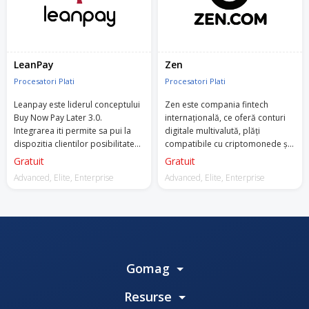
LeanPay
Zen
Procesatori Plati
Procesatori Plati
Leanpay este liderul conceptului
Zen este compania fintech
Buy Now Pay Later 3.0.
internațională, ce oferă conturi
Integrarea iti permite sa pui la
digitale multivalută, plăți
dispozitia clientilor posibilitatea
compatibile cu criptomonede și
de a accesa un credit online
carduri preplătite, disponibilă în
Gratuit
Gratuit
pentru plata comenzilor realizate
peste 30 de țări europene.
Advanced, Elite, Enterprise
Advanced, Elite, Enterprise
in magazinul tau.
Asigură clienților tot ce au nevoie
într-un singur loc, într-un mod
complet digital. Atragi clienți din
noua generație digitală.
Gomag
Resurse