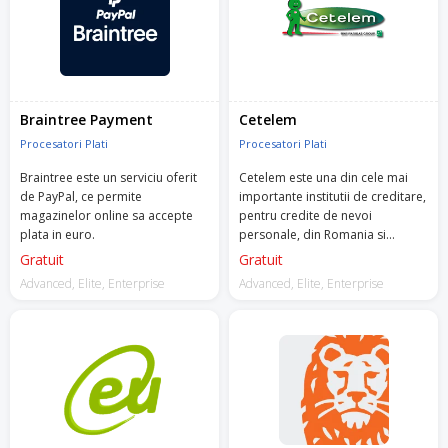
Braintree Payment
Cetelem
Procesatori Plati
Procesatori Plati
Braintree este un serviciu oferit
Cetelem este una din cele mai
de PayPal, ce permite
importante institutii de creditare,
magazinelor online sa accepte
pentru credite de nevoi
plata in euro.
personale, din Romania si
Europa.
Gratuit
Gratuit
Advanced, Elite, Enterprise
Advanced, Elite, Enterprise