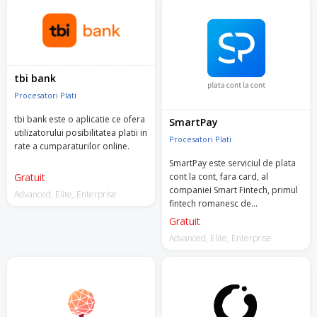
tbi bank
Procesatori Plati
tbi bank este o aplicatie ce ofera
SmartPay
utilizatorului posibilitatea platii in
Procesatori Plati
rate a cumparaturilor online.
SmartPay este serviciul de plata
cont la cont, fara card, al
Gratuit
companiei Smart Fintech, primul
Advanced, Elite, Enterprise
fintech romanesc de
automatizari prin open banking
Gratuit
autorizat de Banca Nationala a
Advanced, Elite, Enterprise
Romaniei.