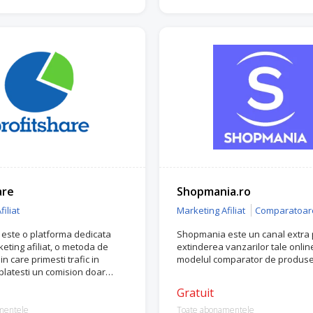
are
Shopmania.ro
iliat
Marketing Afiliat
Comparatoar
 este o platforma dedicata
Shopmania este un canal extra 
eting afiliat, o metoda de
extinderea vanzarilor tale onlin
n care primesti trafic in
modelul comparator de produse 
platesti un comision doar
 are loc o vanzare.
Gratuit
mentele
Toate abonamentele