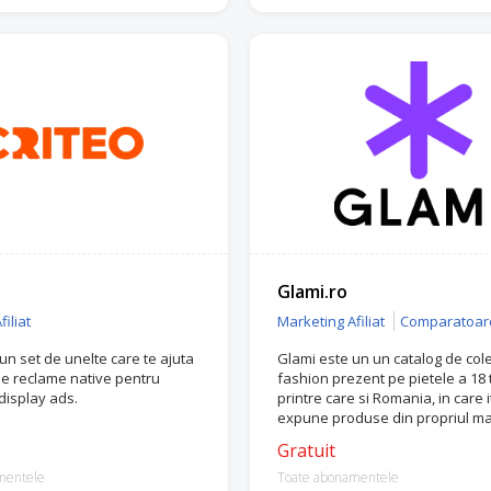
Glami.ro
iliat
Marketing Afiliat
Comparatoar
 un set de unelte care te ajuta
Glami este un un catalog de cole
e reclame native pentru
fashion prezent pe pietele a 18 t
display ads.
printre care si Romania, in care it
expune produse din propriul m
online.
Gratuit
mentele
Toate abonamentele