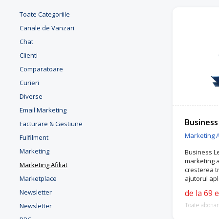
Toate Categoriile
Canale de Vanzari
Chat
Clienti
Comparatoare
Curieri
Diverse
Email Marketing
Business
Facturare & Gestiune
Marketing Af
Fulfilment
Marketing
Business Le
marketing af
Marketing Afiliat
cresterea tr
Marketplace
ajutorul apl
afiliati ce 
Newsletter
de la 69 
marketing p
Toate abona
Newsletter