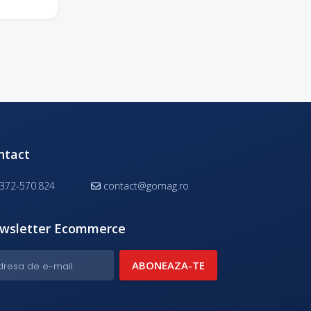
ntact
372-570.824
contact@gomag.ro
wsletter Ecommerce