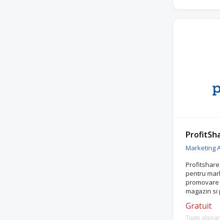
ProfitSh
Marketing Af
Profitshare
pentru mark
promovare i
magazin si 
atunci cand
Gratuit
Toate abona