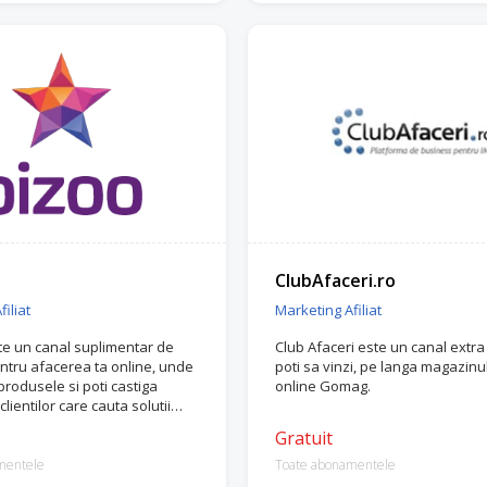
ClubAfaceri.ro
iliat
Marketing Afiliat
te un canal suplimentar de
Club Afaceri este un canal extra
tru afacerea ta online, unde
poti sa vinzi, pe langa magazinu
a produsele si poti castiga
online Gomag.
lientilor care cauta solutii
ile lor, maximizand profitul.
Gratuit
mentele
Toate abonamentele