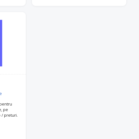
e
pentru
e, pe
/ preturi.