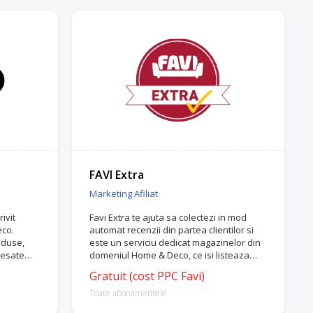
FAVI Extra
Marketing Afiliat
ivit
Favi Extra te ajuta sa colectezi in mod
eco.
automat recenzii din partea clientilor si
roduse,
este un serviciu dedicat magazinelor din
resate
domeniul Home & Deco, ce isi listeaza
 acestea
produsele si pe marketplace-ul FAVI.
Gratuit (cost PPC Favi)
ale.
Toate abonamentele