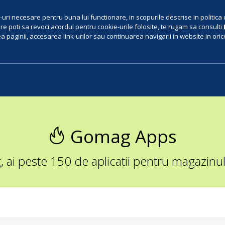
uri necesare pentru buna lui functionare, in scopurile descrise in politica 
e poti sa revoci acordul pentru cookie-urile folosite, te rugam sa consulti
 paginii, accesarea link-urilor sau continuarea navigarii in website in orice 
Gomag Apps
ai peste 150 de aplicatii pentru magazinul