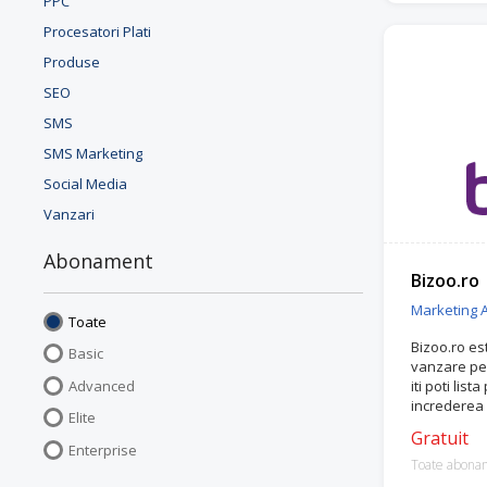
PPC
Procesatori Plati
Produse
SEO
SMS
SMS Marketing
Social Media
Vanzari
Abonament
Bizoo.ro
Marketing Af
Toate
Bizoo.ro es
Basic
vanzare pen
Advanced
iti poti list
increderea c
Elite
pentru nevo
Gratuit
Enterprise
Toate abona