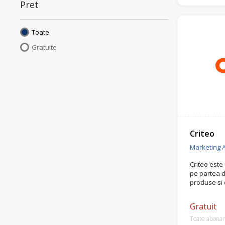
Pret
Toate
Gratuite
Criteo
Marketing Af
Criteo este
pe partea d
produse si 
Gratuit
Toate abona