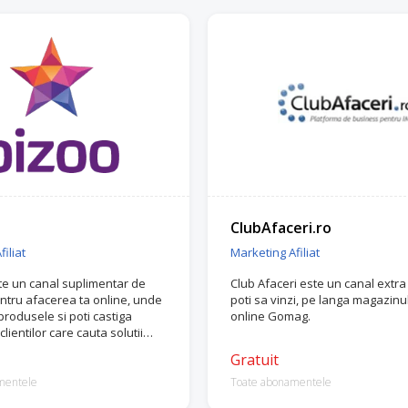
ClubAfaceri.ro
iliat
Marketing Afiliat
te un canal suplimentar de
Club Afaceri este un canal extra
tru afacerea ta online, unde
poti sa vinzi, pe langa magazinu
a produsele si poti castiga
online Gomag.
lientilor care cauta solutii
ile lor, maximizand profitul.
Gratuit
mentele
Toate abonamentele