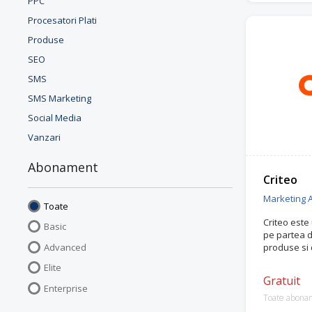
PPC
Procesatori Plati
Produse
SEO
SMS
SMS Marketing
Social Media
Vanzari
Abonament
Criteo
Marketing Af
Toate
Criteo este
Basic
pe partea d
Advanced
produse si 
Elite
Gratuit
Enterprise
Toate abona