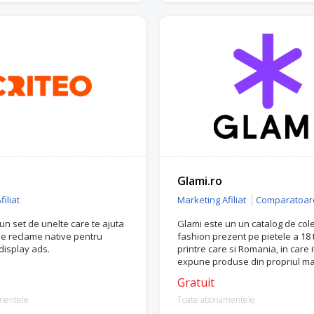
Glami.ro
iliat
Marketing Afiliat
Comparatoar
 un set de unelte care te ajuta
Glami este un un catalog de cole
e reclame native pentru
fashion prezent pe pietele a 18 t
display ads.
printre care si Romania, in care it
expune produse din propriul m
online.
Gratuit
mentele
Toate abonamentele