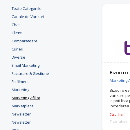
Toate Categoriile
Canale de Vanzari
Chat
Clienti
Comparatoare
Curieri
Diverse
Email Marketing
Bizoo.ro
Facturare & Gestiune
Marketing Af
Fulfilment
Marketing
Bizoo.ro es
vanzare pen
Marketing Afiliat
iti poti list
Marketplace
increderea c
pentru nevo
Newsletter
Gratuit
Toate abona
Newsletter