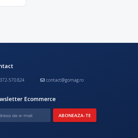
ntact
372-570.824
contact@gomag.ro
wsletter Ecommerce