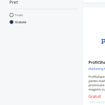
Pret
Toate
Gratuite
ProfitSh
Marketing Af
Profitshare
pentru mark
promovare i
magazin si 
atunci cand
Gratuit
Toate abona