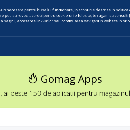
uri necesare pentru buna lui functionare, in scopurile descrise in politica 
e poti sa revoci acordul pentru cookie-urile folosite, te rugam sa consulti
 paginii, accesarea link-urilor sau continuarea navigarii in website in orice 
Gomag Apps
ai peste 150 de aplicatii pentru magazinul