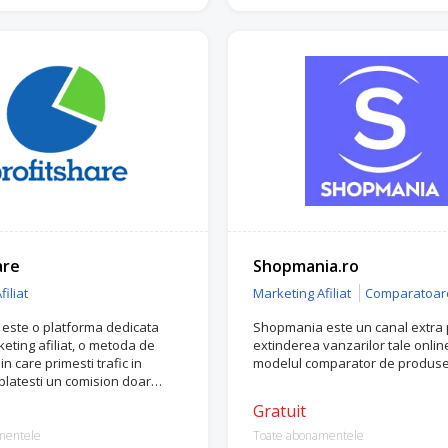
are
Shopmania.ro
iliat
Marketing Afiliat
Comparatoar
 este o platforma dedicata
Shopmania este un canal extra 
eting afiliat, o metoda de
extinderea vanzarilor tale onlin
n care primesti trafic in
modelul comparator de produse 
platesti un comision doar
 are loc o vanzare.
Gratuit
mentele
Toate abonamentele