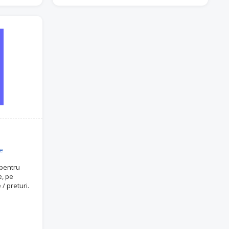
e
pentru
e, pe
/ preturi.