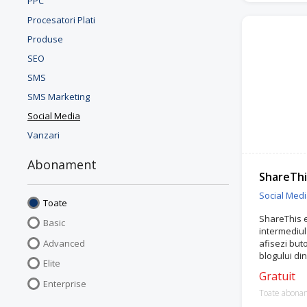
PPC
Procesatori Plati
Produse
SEO
SMS
SMS Marketing
Social Media
Vanzari
Abonament
ShareThi
Social Med
Toate
ShareThis e
Basic
intermediul 
Advanced
afisezi but
blogului di
Elite
Gratuit
Enterprise
Toate abona