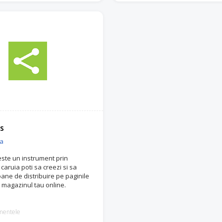
s
ia
ste un instrument prin
caruia poti sa creezi si sa
oane de distribuire pe paginile
n magazinul tau online.
mentele