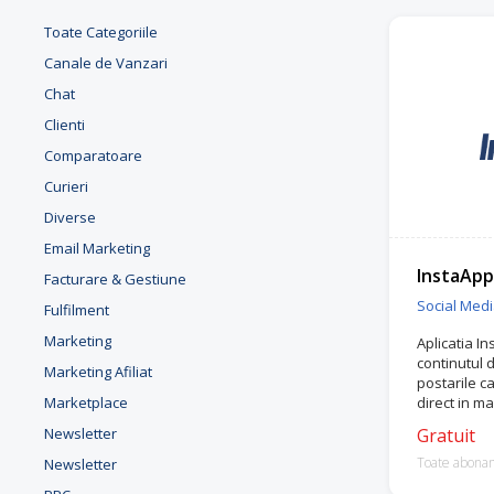
Toate Categoriile
Canale de Vanzari
Chat
Clienti
Comparatoare
Curieri
Diverse
Email Marketing
InstaApp
Facturare & Gestiune
Social Med
Fulfilment
Marketing
Aplicatia In
continutul 
Marketing Afiliat
postarile 
Marketplace
direct in ma
Newsletter
Gratuit
Toate abona
Newsletter