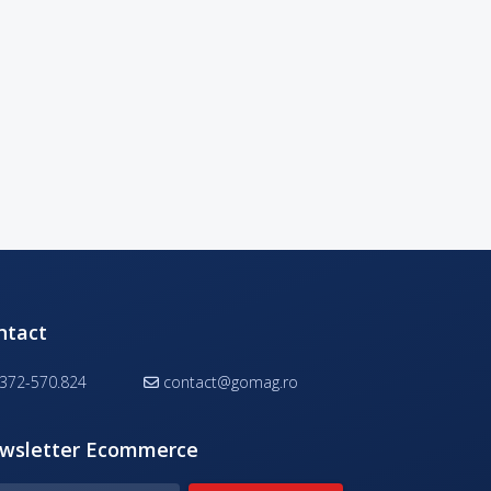
ntact
372-570.824
contact@gomag.ro
wsletter Ecommerce