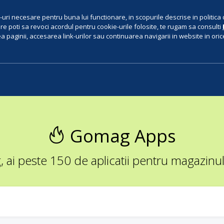
uri necesare pentru buna lui functionare, in scopurile descrise in politica 
e poti sa revoci acordul pentru cookie-urile folosite, te rugam sa consulti
 paginii, accesarea link-urilor sau continuarea navigarii in website in orice 
Gomag Apps
ai peste 150 de aplicatii pentru magazinul