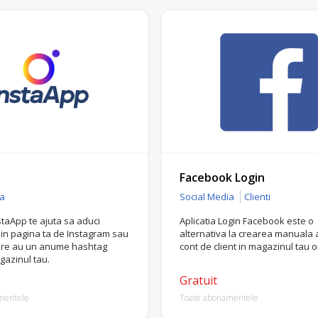
Facebook Login
ia
Social Media
Clienti
staApp te ajuta sa aduci
Aplicatia Login Facebook este o
din pagina ta de Instagram sau
alternativa la crearea manuala 
care au un anume hashtag
cont de client in magazinul tau o
gazinul tau.
Gratuit
mentele
Toate abonamentele