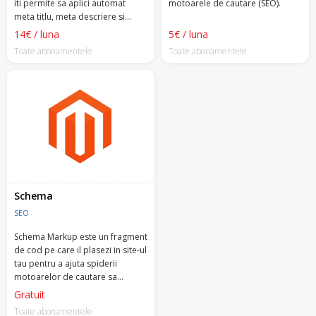
iti permite sa aplici automat
motoarele de cautare (SEO).
meta titlu, meta descriere si
continut in paginile din magazin,
14€ / luna
5€ / luna
fara sa mai fii nevoit sa faci asta
Toate abonamentele
Toate abonamentele
manual, pentru fiecare in parte.
Schema
SEO
Schema Markup este un fragment
de cod pe care il plasezi in site-ul
tau pentru a ajuta spiderii
motoarelor de cautare sa
returneze rezultate relevante
Gratuit
utilizatorilor.
Toate abonamentele