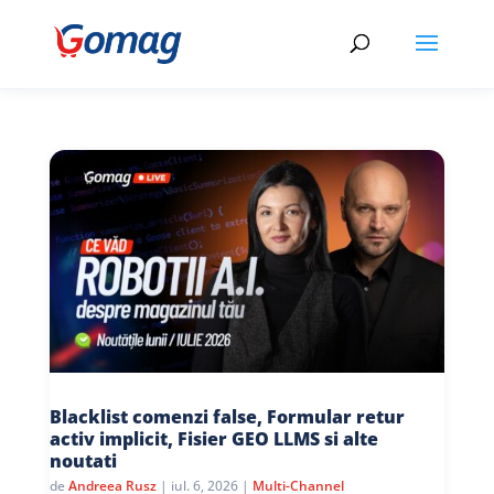
Blacklist comenzi false, Formular retur
activ implicit, Fisier GEO LLMS si alte
noutati
de
Andreea Rusz
|
iul. 6, 2026
|
Multi-Channel