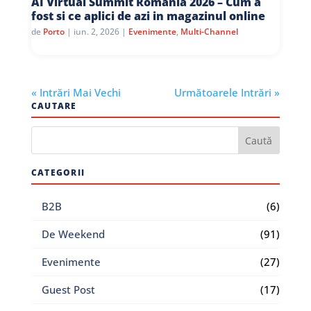
AI Virtual Summit Romania 2026 – Cum a
fost si ce aplici de azi in magazinul online
de
Porto
|
iun. 2, 2026
|
Evenimente
,
Multi-Channel
« Intrări Mai Vechi
Următoarele Intrări »
CAUTARE
CATEGORII
B2B
(6)
De Weekend
(91)
Evenimente
(27)
Guest Post
(17)