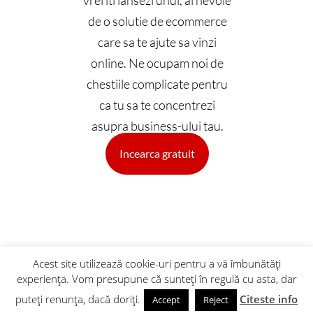
vrei iti lansezi unul, ai nevoie
de o solutie de ecommerce
care sa te ajute sa vinzi
online. Ne ocupam noi de
chestiile complicate pentru
ca tu sa te concentrezi
asupra business-ului tau.
Incearca gratuit
Acest site utilizează cookie-uri pentru a vă îmbunătăți
experiența. Vom presupune că sunteți în regulă cu asta, dar
2026 Toate drepturile rezervate @ Gomag
puteți renunța, dacă doriți.
Citeste info
Accept
Reject