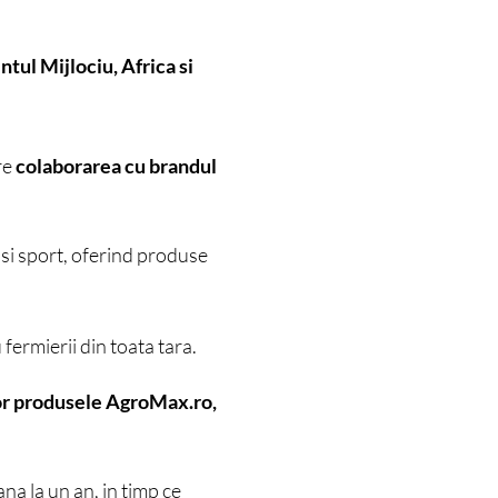
tul Mijlociu, Africa si
re
colaborarea cu brandul
 si sport, oferind produse
fermierii din toata tara.
r produsele AgroMax.ro,
na la un an, in timp ce