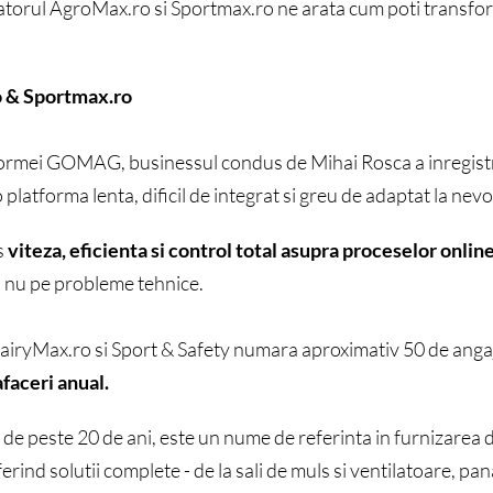
atorul AgroMax.ro si Sportmax.ro ne arata cum poti transfor
o & Sportmax.ro
mei GOMAG, businessul condus de Mihai Rosca a inregistrat
latforma lenta, dificil de integrat si greu de adaptat la nevoil
s
viteza, eficienta si control total asupra proceselor onlin
 nu pe probleme tehnice.
DairyMax.ro si Sport & Safety numara aproximativ 50 de anga
afaceri anual.
 de peste 20 de ani, este un nume de referinta in furnizare
ferind solutii complete - de la sali de muls si ventilatoare, pan