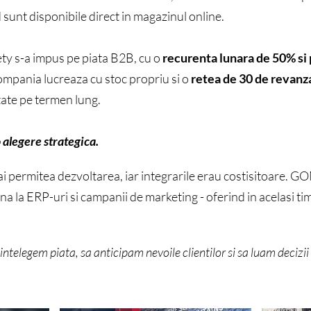
unt disponibile direct in magazinul online.
fety s-a impus pe piata B2B, cu o
recurenta lunara de 50% si
ompania lucreaza cu stoc propriu si o
retea de 30 de revanz
tate pe termen lung.
 alegere strategica.
 permitea dezvoltarea, iar integrarile erau costisitoare. GOM
 pana la ERP-uri si campanii de marketing - oferind in acelasi t
elegem piata, sa anticipam nevoile clientilor si sa luam decizii