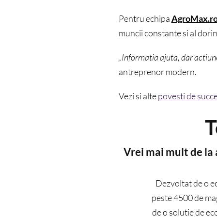
Pentru echipa
AgroMax.r
muncii constante si al dorin
„Informatia ajuta, dar actiun
antreprenor modern.
Vezi si alte
povesti de succe
T
Vrei mai mult de la
Dezvoltat de o e
peste 4500 de maga
de o solutie de ec