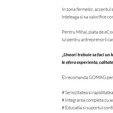
In zona fermelor, accentul
inteleaga si sa valorifice 
Pentru Mihai, piata de eCom
lui pentru antreprenorii car
„
Uneori trebuie sa faci un le
le ofera experienta, calitate 
El recomanda GOMAG pentru
# Seriozitatea si rapiditatea
# Integrarea completa cu act
# Educatia si suportul cont