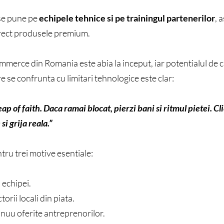
 se pune pe
e
chipele tehnice si pe trainingul partenerilor
, 
corect produsele premium.
merce din Romania este abia la inceput, iar potentialul de c
e se confrunta cu limitari tehnologice este clar:
ap of faith. Daca ramai blocat, pierzi bani si ritmul pietei. Cl
si grija reala.”
 trei motive esentiale:
 echipei.
orii locali din piata.
inuu oferite antreprenorilor.