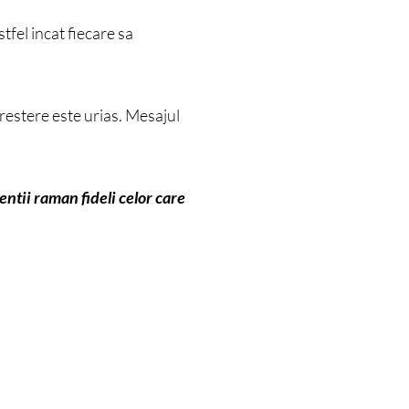
astfel incat fiecare sa
restere este urias. Mesajul
ientii raman fideli celor care