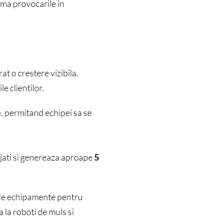
ma provocarile in
 o crestere vizibila.
e clientilor.
e
, permitand echipei sa se
jati si genereaza aproape
5
a de echipamente pentru
a la roboti de muls si