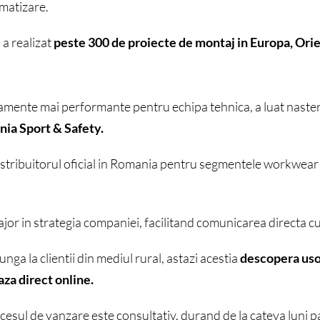
omatizare.
a realizat
peste 300 de proiecte de montaj in Europa, Orien
pamente mai performante pentru echipa tehnica, a luat naste
ia Sport & Safety.
distribuitorul oficial in Romania pentru segmentele workwear
jor in strategia companiei, facilitand comunicarea directa cu 
junga la clientii din mediul rural, astazi acestia
descopera uso
aza direct online.
esul de vanzare este consultativ, durand de la cateva luni pa