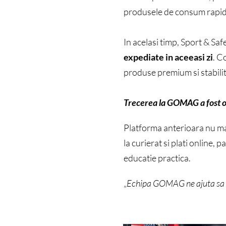
produsele de consum rapid s
In acelasi timp, Sport & Sa
expediate in aceeasi zi
. C
produse premium si stabili
Trecerea la GOMAG a fost o
Platforma anterioara nu mai
la curierat si plati online,
educatie practica.
„
Echipa GOMAG ne ajuta sa int