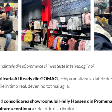
dintele din eCommerce si investeste in tehnologii noi.
plicatia AI Ready din GOMAG
, echipa analizeaza datele d
le in timp real, devenind tot mai agila.
ud
c
onsolidarea showroomului Helly Hansen din Promena
voltarea continua
a retelei de distribuitori.