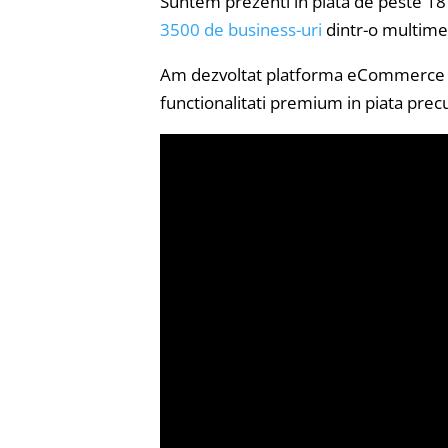
Suntem prezenti in piata de peste 18 a
3500 de business-uri
dintr-o multime
Am dezvoltat platforma eCommerce G
functionalitati premium in piata prec