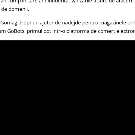
ni, timp in care am influentat vanzarile a sute de afaceri.
 de domenii.
omag drept un ajutor de nadejde pentru magazinele onlin
um GoBots, primul bot intr-o platforma de comert electron