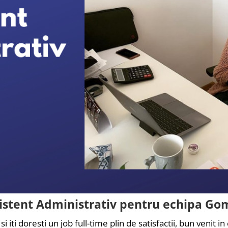
istent Administrativ pentru echipa Go
 iti doresti un job full-time plin de satisfactii, bun venit in