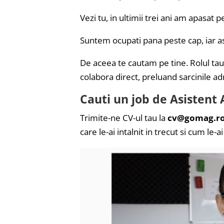
Vezi tu, in ultimii trei ani am apasat 
Suntem ocupati pana peste cap, iar a
De aceea te cautam pe tine. Rolul tau 
colabora direct, preluand sarcinile a
Cauti un job de Asistent 
Trimite-ne CV-ul tau la
cv@gomag.r
care le-ai intalnit in trecut si cum le-a