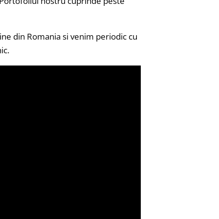
 Portofoliul nostru cuprinde peste
e din Romania si venim periodic cu
ic.