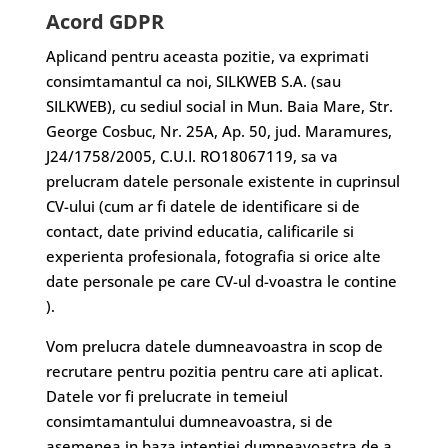
Acord GDPR
Aplicand pentru aceasta pozitie, va exprimati
consimtamantul ca noi, SILKWEB S.A. (sau
SILKWEB), cu sediul social in Mun. Baia Mare, Str.
George Cosbuc, Nr. 25A, Ap. 50, jud. Maramures,
J24/1758/2005, C.U.I. RO18067119, sa va
prelucram datele personale existente in cuprinsul
CV-ului (cum ar fi datele de identificare si de
contact, date privind educatia, calificarile si
experienta profesionala, fotografia si orice alte
date personale pe care CV-ul d-voastra le contine
).
Vom prelucra datele dumneavoastra in scop de
recrutare pentru pozitia pentru care ati aplicat.
Datele vor fi prelucrate in temeiul
consimtamantului dumneavoastra, si de
asemenea in baza intentiei dumneavoastra de a