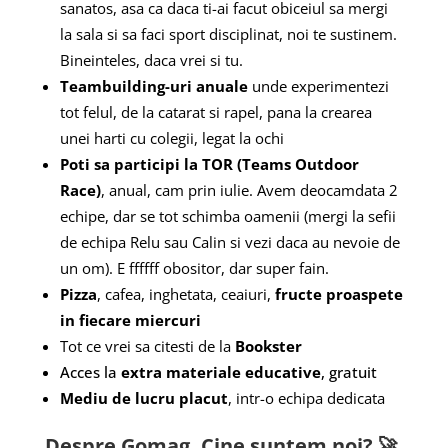
sanatos, asa ca daca ti-ai facut obiceiul sa mergi
la sala si sa faci sport disciplinat, noi te sustinem.
Bineinteles, daca vrei si tu.
Teambuilding-uri anuale
unde experimentezi
tot felul, de la catarat si rapel, pana la crearea
unei harti cu colegii, legat la ochi
Poti sa participi la TOR (Teams Outdoor
Race)
, anual, cam prin iulie. Avem deocamdata 2
echipe, dar se tot schimba oamenii (mergi la sefii
de echipa Relu sau Calin si vezi daca au nevoie de
un om). E ffffff obositor, dar super fain.
Pizza
, cafea, inghetata, ceaiuri,
fructe proaspete
in fiecare miercuri
Tot ce vrei sa citesti de la
Bookster
Acces la
extra materiale educative
, gratuit
Mediu de lucru placut
, intr-o echipa dedicata
Despre Gomag.
Cine suntem noi?
🚀