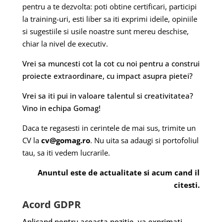
pentru a te dezvolta: poti obtine certificari, participi
la training-uri, esti liber sa iti exprimi ideile, opiniile
si sugestiile si usile noastre sunt mereu deschise,
chiar la nivel de executiv.
Vrei sa muncesti cot la cot cu noi pentru a construi
proiecte extraordinare, cu impact asupra pietei?
Vrei sa iti pui in valoare talentul si creativitatea?
Vino in echipa Gomag!
Daca te regasesti in cerintele de mai sus, trimite un
CV la
cv@gomag.ro
. Nu uita sa adaugi si portofoliul
tau, sa iti vedem lucrarile.
Anuntul este de actualitate si acum cand il
citesti.
Acord GDPR
Aplicand pentru aceasta pozitie, va exprimati