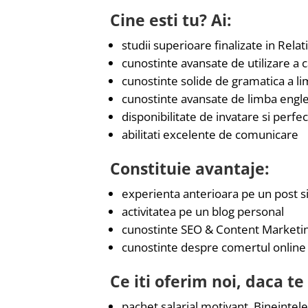
Cine esti tu? Ai:
studii superioare finalizate in Relat
cunostinte avansate de utilizare a ca
cunostinte solide de gramatica a l
cunostinte avansate de limba englez
disponibilitate de invatare si perfe
abilitati excelente de comunicare
Constituie avantaje:
experienta anterioara pe un post s
activitatea pe un blog personal
cunostinte SEO & Content Marketi
cunostinte despre comertul online
Ce iti oferim noi, daca te
pachet salarial motivant. Bineintele