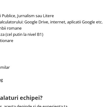
ii Publice, Jurnalism sau Litere
lculatorului: Google Drive, internet, aplicatii Google etc.
imbii romane
a (cel putin la nivel B1)
ctionare
imilar
ng
 alaturi echipei?
s, acesta depinde si de experienta ta.