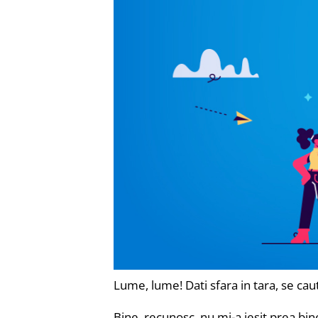
Lume, lume! Dati sfara in tara, se ca
Bine, recunosc, nu mi-a iesit prea bi