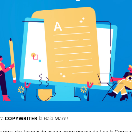
uta
COPYWRITER
la Baia Mare!
ne rima dar tocmai de aceea avem nevoie de tine la Gomag, s