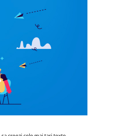
a creezi cele mai tari texte.