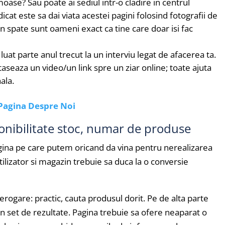
ase? Sau poate ai sediul intr-o cladire in centrul
dicat este sa dai viata acestei pagini folosind fotografii de
 in spate sunt oameni exact ca tine care doar isi fac
 luat parte anul trecut la un interviu legat de afacerea ta.
aseaza un video/un link spre un ziar online; toate ajuta
ala.
Pagina Despre Noi
ponibilitate stoc, numar de produse
agina pe care putem oricand da vina pentru nerealizarea
tilizator si magazin trebuie sa duca la o conversie
terogare: practic, cauta produsul dorit. Pe de alta parte
un set de rezultate. Pagina trebuie sa ofere neaparat o