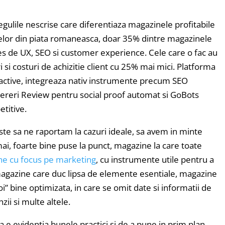
ulile nescrise care diferentiaza magazinele profitabile
elor din piata romaneasca, doar 35% dintre magazinele
es de UX, SEO si customer experience. Cele care o fac au
si costuri de achizitie client cu 25% mai mici. Platforma
ctive, integreaza nativ instrumente precum SEO
 Cereri Review pentru social proof automat si GoBots
titive.
este sa ne raportam la cazuri ideale, sa avem in minte
ai, foarte bine puse la punct, magazine la care toate
e cu focus pe marketing
, cu instrumente utile pentru a
a magazine care duc lipsa de elemente esentiale, magazine
i” bine optimizata, in care se omit date si informatii de
ii si multe altele.
 a e evidentia bunele practici si de a pune in prim plan