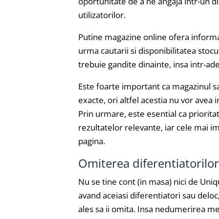
oportunitate de a ne angaja intr-un d
utilizatorilor.
Putine magazine online ofera informa
urma cautarii si disponibilitatea stocul
trebuie gandite dinainte, insa intr-ad
Este foarte important ca magazinul sa 
exacte, ori altfel acestia nu vor avea 
Prin urmare, este esential ca prioritat
rezultatelor relevante, iar cele mai i
pagina.
Omiterea diferentiatorilor
Nu se tine cont (in masa) nici de Uni
avand aceiasi diferentiatori sau deloc
ales sa ii omita. Insa nedumerirea m