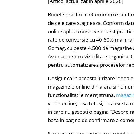
[Articol actualizat in aprilie 2026]
Bunele practici in eCommerce sunt reg
de cele care stagneaza. Conform dat
online aplica consecvent best practic
rate de conversie cu 40-60% mai mari 
Gomag, cu peste 4.500 de magazine a
Avansat pentru vizibilitate organica,
pentru automatizarea proceselor repe
Desigur ca in aceasta jurizare ideea 
magazinele online din afara si nu num
functionalitatile merg struna,
magazin
vinde online; insa totusi, inca exist
in care nu gasesti o pagina “Despre no
baza in pagina de confirmare a comenz
Scriu astazi acest articol cu scopul de