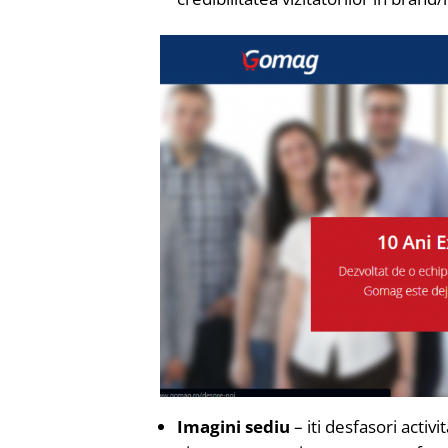
Imagini sediu
– iti desfasori activ