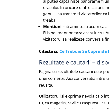
ai putea capta niste panorame frumo
orasului. In oricare dintre cazuri, in
genul – sa transmiti vizitatorilor ca
treaba.
Mentiuni
– iti amintesti acum ca ai
Ei bine, mentioneaza acest lucru. At
vizitatorul sa realizeze conversia fin
Citeste si:
Ce Trebuie Sa Cuprinda 
Rezultatele cautarii – dis
Pagina cu rezultatele cautarii este p
unei comenzi. Aici conversatia intre u
reusita.
Utilizatorul isi exprima nevoia ca o in
tu, ca magazin, revii cu raspunsul ca 