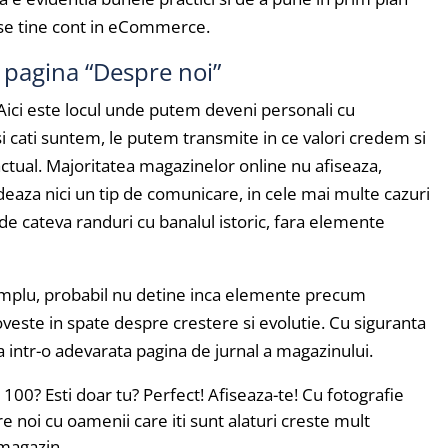
 se tine cont in eCommerce.
pagina “Despre noi”
t. Aici este locul unde putem deveni personali cu
 si cati suntem, le putem transmite in ce valori credem si
ctual. Majoritatea magazinelor online nu afiseaza,
eaza nici un tip de comunicare, in cele mai multe cazuri
de cateva randuri cu banalul istoric, fara elemente
xemplu, probabil nu detine inca elemente precum
veste in spate despre crestere si evolutie. Cu siguranta
a intr-o adevarata pagina de jurnal a magazinului.
 100? Esti doar tu? Perfect! Afiseaza-te! Cu fotografie
e noi cu oamenii care iti sunt alaturi creste mult
/magazin.