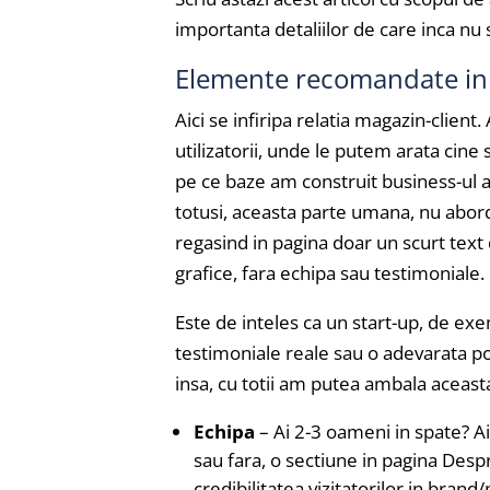
importanta detaliilor de care inca nu
Elemente recomandate in 
Aici se infiripa relatia magazin-clien
utilizatorii, unde le putem arata cine
pe ce baze am construit business-ul a
totusi, aceasta parte umana, nu abord
regasind in pagina doar un scurt text 
grafice, fara echipa sau testimoniale.
Este de inteles ca un start-up, de e
testimoniale reale sau o adevarata po
insa, cu totii am putea ambala aceast
Echipa
– Ai 2-3 oameni in spate? Ai
sau fara, o sectiune in pagina Despr
credibilitatea vizitatorilor in brand