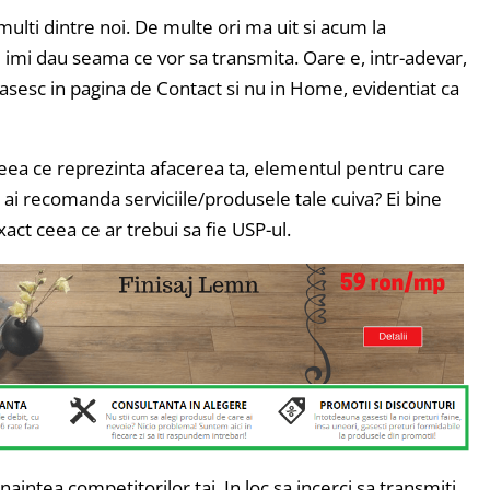
ulti dintre noi. De multe ori ma uit si acum la
imi dau seama ce vor sa transmita. Oare e, intr-adevar,
gasesc in pagina de Contact si nu in Home, evidentiat ca
ea ce reprezinta afacerea ta, elementul pentru care
ai recomanda serviciile/produsele tale cuiva? Ei bine
act ceea ce ar trebui sa fie USP-ul.
inaintea competitorilor tai. In loc sa incerci sa transmiti