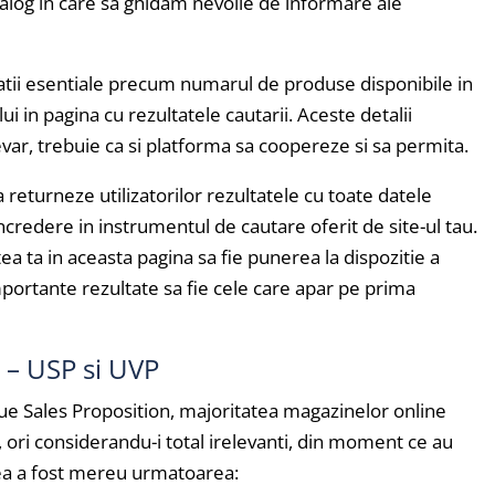
ialog in care sa ghidam nevoile de informare ale
tii esentiale precum numarul de produse disponibile in
ui in pagina cu rezultatele cautarii. Aceste detalii
evar, trebuie ca si platforma sa coopereze si sa permita.
returneze utilizatorilor rezultatele cu toate datele
incredere in instrumentul de cautare oferit de site-ul tau.
ea ta in aceasta pagina sa fie punerea la dispozitie a
mportante rezultate sa fie cele care apar pe prima
 – USP si UVP
que Sales Proposition, majoritatea magazinelor online
, ori considerandu-i total irelevanti, din moment ce au
ea a fost mereu urmatoarea: