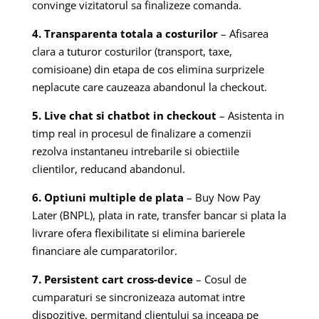
convinge vizitatorul sa finalizeze comanda.
4. Transparenta totala a costurilor
– Afisarea
clara a tuturor costurilor (transport, taxe,
comisioane) din etapa de cos elimina surprizele
neplacute care cauzeaza abandonul la checkout.
5. Live chat si chatbot in checkout
– Asistenta in
timp real in procesul de finalizare a comenzii
rezolva instantaneu intrebarile si obiectiile
clientilor, reducand abandonul.
6. Optiuni multiple de plata
– Buy Now Pay
Later (BNPL), plata in rate, transfer bancar si plata la
livrare ofera flexibilitate si elimina barierele
financiare ale cumparatorilor.
7. Persistent cart cross-device
– Cosul de
cumparaturi se sincronizeaza automat intre
dispozitive, permitand clientului sa inceapa pe