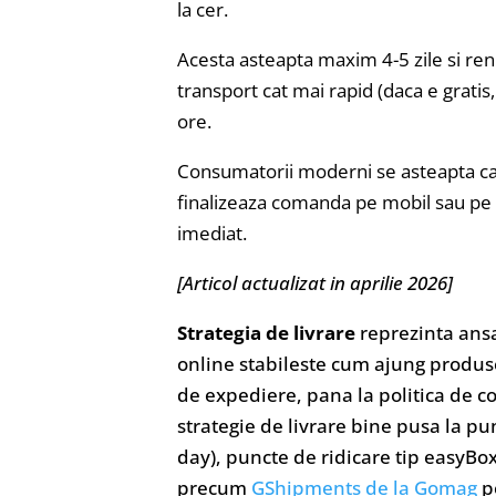
la cer.
Acesta asteapta maxim 4-5 zile si renu
transport cat mai rapid (daca e gratis
ore.
Consumatorii moderni se asteapta ca 
finalizeaza comanda pe mobil sau pe o
imediat.
[Articol actualizat in aprilie 2026]
Strategia de livrare
reprezinta ansa
online stabileste cum ajung produsel
de expediere, pana la politica de cos
strategie de livrare bine pusa la pu
day), puncte de ridicare tip easyBo
precum
GShipments de la Gomag
pe