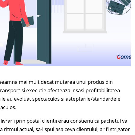
nseamna mai mult decat mutarea unui produs din
transport si executie afecteaza insasi profitabilitatea
ile au evoluat spectaculos si asteptarile/standardele
taculos.
ivrarii prin posta, clientii erau constienti ca pachetul va
La ritmul actual, sa-i spui asa ceva clientului, ar fi strigator