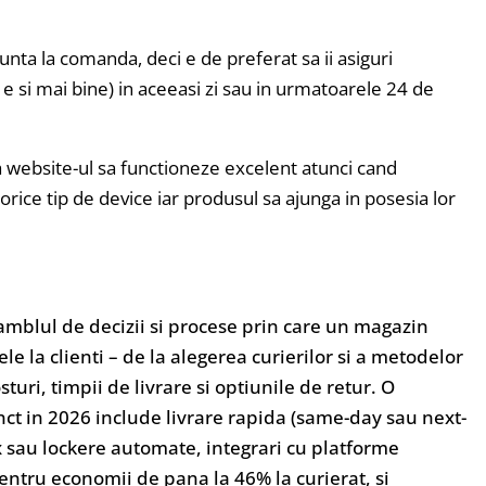
nta la comanda, deci e de preferat sa ii asiguri
, e si mai bine) in aceeasi zi sau in urmatoarele 24 de
website-ul sa functioneze excelent atunci cand
rice tip de device iar produsul sa ajunga in posesia lor
mblul de decizii si procese prin care un magazin
e la clienti – de la alegerea curierilor si a metodelor
turi, timpii de livrare si optiunile de retur. O
nct in 2026 include livrare rapida (same-day sau next-
x sau lockere automate, integrari cu platforme
ntru economii de pana la 46% la curierat, si