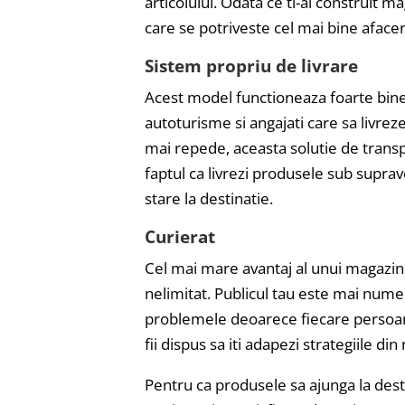
articolului. Odata ce ti-ai construit m
care se potriveste cel mai bine afaceri
Sistem propriu de livrare
Acest model functioneaza foarte bine la
autoturisme si angajati care sa livrez
mai repede, aceasta solutie de transp
faptul ca livrezi produsele sub supra
stare la destinatie.
Curierat
Cel mai mare avantaj al unui magazin on
nelimitat. Publicul tau este mai numero
problemele deoarece fiecare persoana 
fii dispus sa iti adapezi strategiile d
Pentru ca produsele sa ajunga la destina