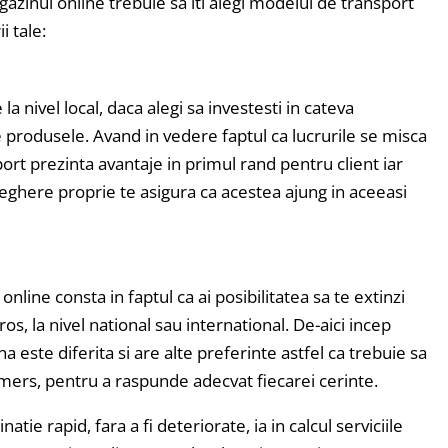
agazinul online trebuie sa iti alegi modelul de transport
i tale:
 nivel local, daca alegi sa investesti in cateva
e produsele. Avand in vedere faptul ca lucrurile se misca
ort prezinta avantaje in primul rand pentru client iar
veghere proprie te asigura ca acestea ajung in aceeasi
line consta in faptul ca ai posibilitatea sa te extinzi
s, la nivel national sau international. De-aici incep
este diferita si are alte preferinte astfel ca trebuie sa
in mers, pentru a raspunde adecvat fiecarei cerinte.
tie rapid, fara a fi deteriorate, ia in calcul serviciile