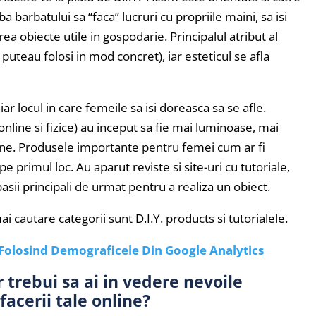
ba barbatului sa “faca” lucruri cu propriile maini, sa isi
ea obiecte utile in gospodarie. Principalul atribut al
 puteau folosi in mod concret), iar esteticul se afla
iar locul in care femeile sa isi doreasca sa se afle.
nline si fizice) au inceput sa fie mai luminoase, mai
bine. Produsele importante pentru femei cum ar fi
 primul loc. Au aparut reviste si site-uri cu tutoriale,
pasii principali de urmat pentru a realiza un obiect.
i cautare categorii sunt D.I.Y. products si tutorialele.
i Folosind Demograficele Din Google Analytics
r trebui sa ai in vedere nevoile
facerii tale online?