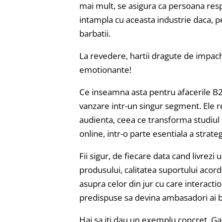
mai mult, se asigura ca persoana respec
intampla cu aceasta industrie daca, p
barbatii.
La revedere, hartii dragute de impach
emotionante!
Ce inseamna asta pentru afacerile B2
vanzare intr-un singur segment. Ele r
audienta, ceea ce transforma studiul
online, intr-o parte esentiala a strate
Fii sigur, de fiecare data cand livrezi
produsului, calitatea suportului acorda
asupra celor din jur cu care interact
predispuse sa devina ambasadori ai b
Hai sa iti dau un exemplu concret. Ga