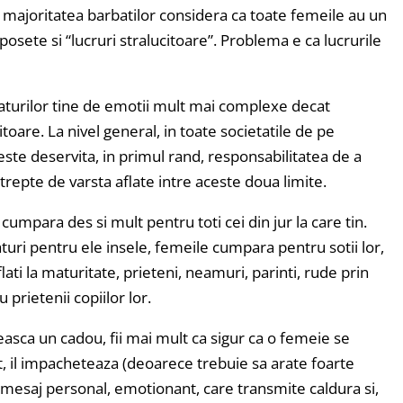
: majoritatea barbatilor considera ca toate femeile au un
posete si “lucruri stralucitoare”. Problema e ca lucrurile
turilor tine de emotii mult mai complexe decat
toare. La nivel general, in toate societatile de pe
este deservita, in primul rand, responsabilitatea de a
lte trepte de varsta aflate intre aceste doua limite.
 cumpara des si mult pentru toti cei din jur la care tin.
turi pentru ele insele, femeile cumpara pentru sotii lor,
flati la maturitate, prieteni, neamuri, parinti, rude prin
u prietenii copiilor lor.
asca un cadou, fii mai mult ca sigur ca o femeie se
t, il impacheteaza (deoarece trebuie sa arate foarte
n mesaj personal, emotionant, care transmite caldura si,