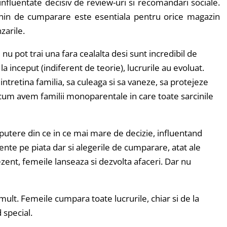
fluentate decisiv de review-uri si recomandari sociale.
nin de cumparare este esentiala pentru orice magazin
zarile.
nu pot trai una fara cealalta desi sunt incredibil de
de la inceput (indiferent de teorie), lucrurile au evoluat.
intretina familia, sa culeaga si sa vaneze, sa protejeze
acum avem familii monoparentale in care toate sarcinile
 o putere din ce in ce mai mare de decizie, influentand
zente pe piata dar si alegerile de cumparare, atat ale
rezent, femeile lanseaza si dezvolta afaceri. Dar nu
ult. Femeile cumpara toate lucrurile, chiar si de la
 special.