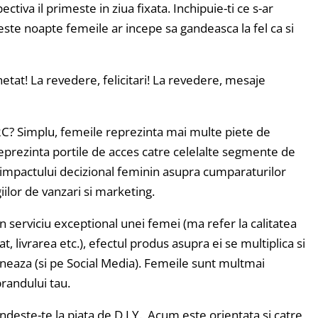
tiva il primeste in ziua fixata. Inchipuie-ti ce s-ar
este noapte femeile ar incepe sa gandeasca la fel ca si
etat! La revedere, felicitari! La revedere, mesaje
C? Simplu, femeile reprezinta mai multe piete de
eprezinta portile de acces catre celelalte segmente de
 impactului decizional feminin asupra cumparaturilor
giilor de vanzari si marketing.
 un serviciu exceptional unei femei (ma refer la calitatea
t, livrarea etc.), efectul produs asupra ei se multiplica si
ioneaza (si pe Social Media). Femeile sunt multmai
randului tau.
ndeste-te la piata de D.I.Y. Acum este orientata si catre