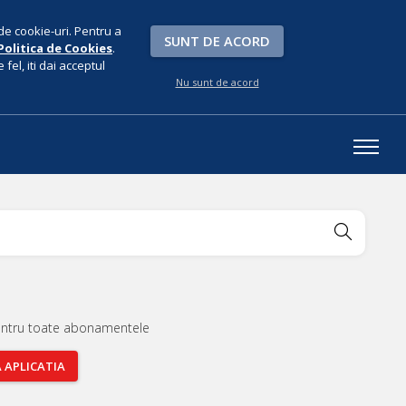
de cookie-uri. Pentru a
SUNT DE ACORD
Politica de Cookies
.
fel, iti dai acceptul
Nu sunt de acord
entru toate abonamentele
A
APLICATIA