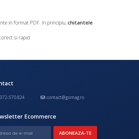
nte in format PDF. In principiu,
chitantele
orect si rapid.
ntact
372-570.824
contact@gomag.ro
wsletter Ecommerce