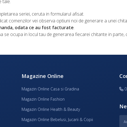
 tale.
letarea seriei, ceruta in formularul afisat.
dicat comenzilor vei observa optiuni noi de generare a unei chita
manda, odata ce au fost facturate
.
ma se ocupa in locul tau de generarea fiecarei chitante in parte, c
Magazine Online
Co
Magazin Online Casa si Gradina
0
Magazin Online Fashion
Ne
Magazin Online Health & Beauty
Magazin Online Bebelusi, Jucarii & Copii