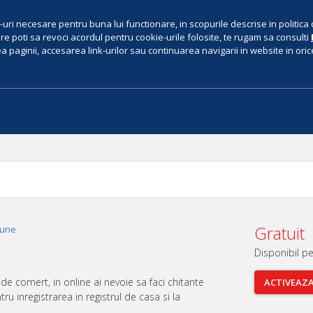
uri necesare pentru buna lui functionare, in scopurile descrise in politica 
e poti sa revoci acordul pentru cookie-urile folosite, te rugam sa consulti
 paginii, accesarea link-urilor sau continuarea navigarii in website in orice 
Gratuit
iune
Disponibil p
 de comert, in online ai nevoie sa faci chitante
ACTIVEAZ
ru inregistrarea in registrul de casa si la