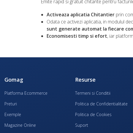
Emite rapid si gratuit chitante pentru facturile
Activeaza aplicatia Chitantier
prin comp
Odata ce activezi aplicatia, in modulul de
sunt generate automat la fiecare co
Economisesti timp si efort
, iar platfor
Gomag
Resurse
Platforma Ecommerce
Termeni si Conditii
Preturi
Politica de Confidentialitate
Exemple
Politica de Cookies
Magazine Online
Suport