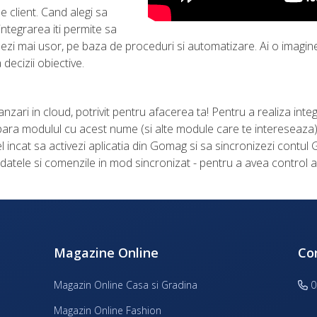
e client. Cand alegi sa
ntegrarea iti permite sa
ezi mai usor, pe baza de proceduri si automatizare. Ai o imagi
 decizii obiective.
ari in cloud, potrivit pentru afacerea ta! Pentru a realiza inte
ara modulul cu acest nume (si alte module care te intereseaza). 
tfel incat sa activezi aplicatia din Gomag si sa sincronizezi con
zi datele si comenzile in mod sincronizat - pentru a avea control
Magazine Online
Co
Magazin Online Casa si Gradina
0
Magazin Online Fashion