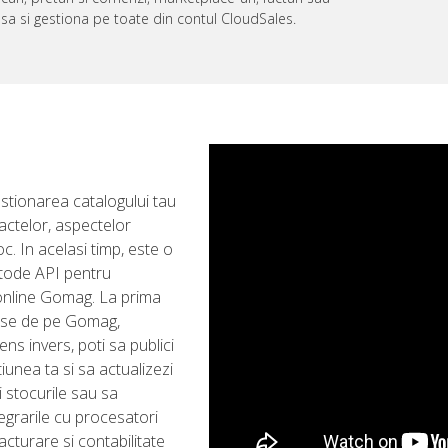
esa si gestiona pe toate din contul CloudSales.
stionarea catalogului tau
actelor, aspectelor
c. In acelasi timp, este o
etode API pentru
 online Gomag. La prima
duse de pe Gomag,
ns invers, poti sa publici
unea ta si sa actualizezi
i stocurile sau sa
egrarile cu procesatori
acturare si contabilitate