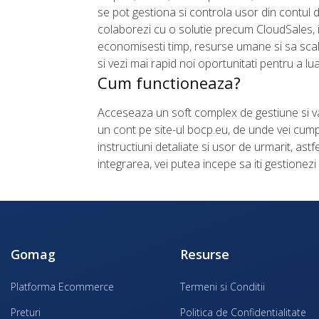
se pot gestiona si controla usor din contul d
colaborezi cu o solutie precum CloudSales, i
economisesti timp, resurse umane si sa scal
si vezi mai rapid noi oportunitati pentru a lua
Cum functioneaza?
Acceseaza un soft complex de gestiune si vanz
un cont pe site-ul bocp.eu, de unde vei cump
instructiuni detaliate si usor de urmarit, as
integrarea, vei putea incepe sa iti gestione
Gomag
Resurse
Platforma Ecommerce
Termeni si Conditii
Preturi
Politica de Confidentialitate