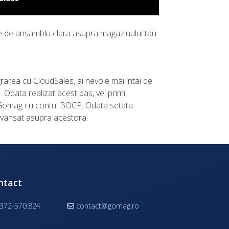
ne de ansamblu clara asupra magazinului tau
grarea cu CloudSales, ai nevoie mai intai de
Odata realizat acest pas, vei primi
tul Gomag cu contul BOCP. Odata setata
 avansat asupra acestora.
ntact
372-570.824
contact@gomag.ro