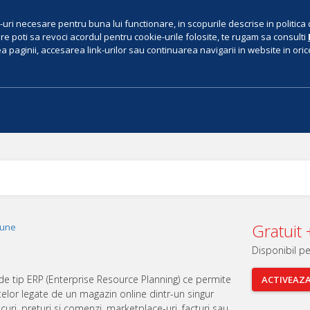
uri necesare pentru buna lui functionare, in scopurile descrise in politica 
e poti sa revoci acordul pentru cookie-urile folosite, te rugam sa consulti
 paginii, accesarea link-urilor sau continuarea navigarii in website in orice 
Gratuit
iune
Disponibil p
de tip ERP (Enterprise Resource Planning) ce permite
ACTIVEAZ
elor legate de un magazin online dintr-un singur
curi, preturi si comenzi, marketplace-uri, facturi sau