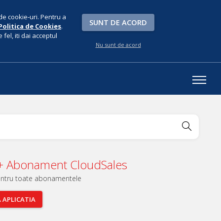
de cookie-uri. Pentru a
SUNT DE ACORD
Politica de Cookies
.
fel, iti dai acceptul
Nu sunt de acord
 + Abonament CloudSales
entru toate abonamentele
A
APLICATIA