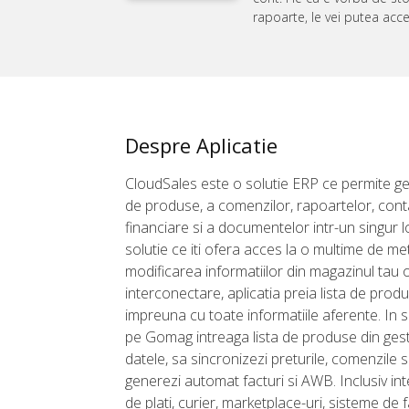
rapoarte, le vei putea acc
Despre Aplicatie
CloudSales este o solutie ERP ce permite ge
de produse, a comenzilor, rapoartelor, cont
financiare si a documentelor intr-un singur lo
solutie ce iti ofera acces la o multime de m
modificarea informatiilor din magazinul tau
interconectare, aplicatia preia lista de pro
impreuna cu toate informatiile aferente. In se
pe Gomag intreaga lista de produse din gesti
datele, sa sincronizezi preturile, comenzile s
generezi automat facturi si AWB. Inclusiv int
de plati, curier, marketplace-uri, sisteme de f