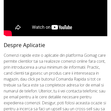
Despre Aplicatie
Comenzi rapide este o aplicatie din platforma Gomag care
permite clientilor tai sa realizeze comenzi online fara cont,
prin introducerea a unui minimum de informatii. Practic,
cand clientii tai gasesc un produs care ii intereseaza in
magazin, dau click pe butonul Comanda Rapida si tot ce
trebuie sa faca este sa completeze adresa lor de email si
numarul de telefon. Ulterior, tu ii vei contacta telefonic sau
pe email pentru a le cere detaliile necesare pentru
expedierea comenzii. Desigur, poti folosi aceasta ocazie si
pentru a incerca sa faci un upsell sau un cross-sell sau sa