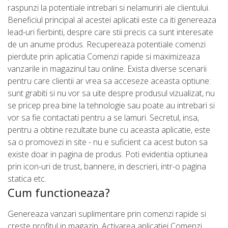
raspunzi la potentiale intrebari si nelamuriri ale clientului.
Beneficiul principal al acestei aplicatii este ca iti genereaza
lead-uri fierbinti, despre care stii precis ca sunt interesate
de un anume produs. Recupereaza potentiale comenzi
pierdute prin aplicatia Comenzi rapide si maximizeaza
vanzarile in magazinul tau online. Exista diverse scenarii
pentru care clientii ar vrea sa acceseze aceasta optiune:
sunt grabiti si nu vor sa uite despre produsul vizualizat, nu
se pricep prea bine la tehnologie sau poate au intrebari si
vor sa fie contactati pentru a se lamuri. Secretul, insa,
pentru a obtine rezultate bune cu aceasta aplicatie, este
sa o promovezi in site - nu e suficient ca acest buton sa
existe doar in pagina de produs. Poti evidentia optiunea
prin icon-uri de trust, bannere, in descrieri, intr-o pagina
statica etc.
Cum functioneaza?
Genereaza vanzari suplimentare prin comenzi rapide si
creste profitul in magazin. Activarea aplicatiei Comenzi