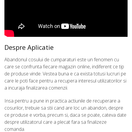
Despre Aplicatie
Abandonul cosului de cumparaturi este un fenomen cu
care se confrunta fiecare magazin online, indiferent ce tip
de produse vinde. Vestea buna e ca exista totusi lucruri pe
care le poti face pentru a recupera interesul utilizatorilor si
a incuraja finalizarea comenzii.
Insa pentru a pune in practica actiunile de recuperare a
cosurilor, trebuie sa stii cand are loc un abandon, despre
ce produse e vorba, precum si, daca se poate, cateva date
despre utilizatorul care a plecat fara sa finalizeze
comanda.