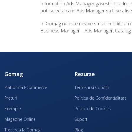
Informatii in Ads Manager gasesti in cadrul s
poti selecta ca in Ads Manager sa ti se afise
In Gomag nu este nevoie sa faci modificari ma
Business Manager – Ads Manager, Catalog si
Gomag
Resurse
Platforma Ecommerce
Termeni si Conditii
Preturi
Politica de Confidentialitate
Exemple
Politica de Cookies
Magazine Online
Suport
Trecerea la Gomag
Blog