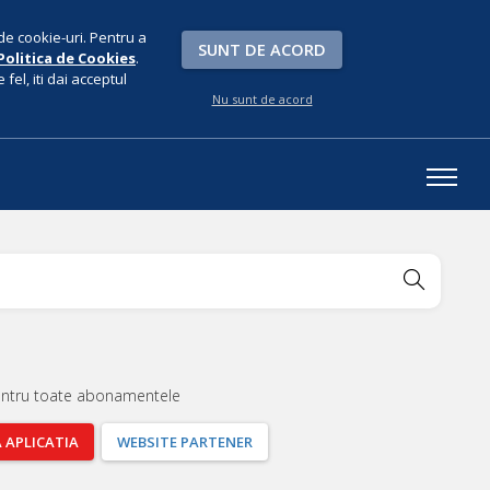
de cookie-uri. Pentru a
SUNT DE ACORD
Politica de Cookies
.
fel, iti dai acceptul
Nu sunt de acord
entru toate abonamentele
A
APLICATIA
WEBSITE
PARTENER