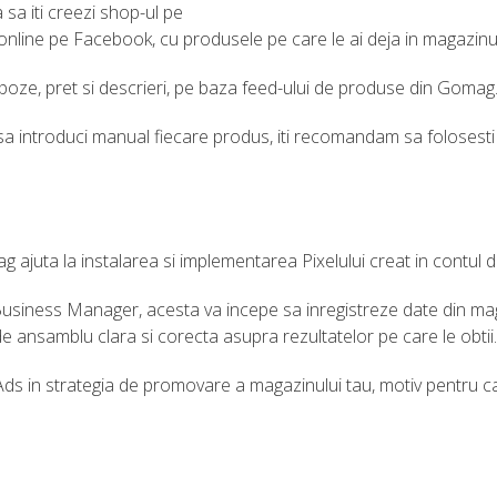
sa iti creezi shop-ul pe
nline pe Facebook, cu produsele pe care le ai deja in magazinul
oze, pret si descrieri, pe baza feed-ului de produse din Gomag
sa introduci manual fiecare produs, iti recomandam sa folosesti 
g ajuta la instalarea si implementarea Pixelului creat in cont
 Business Manager, acesta va incepe sa inregistreze date din ma
de ansamblu clara si corecta asupra rezultatelor pe care le obtii.
s in strategia de promovare a magazinului tau, motiv pentru care