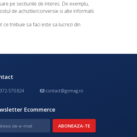
isare pe sectiunile de interes. De exemplu,
tul de achizitie/conversie si alte informatii.
 ce trebuie sa faci este sa lucrezi din
ntact
372-570.824
contact@gomag.ro
wsletter Ecommerce