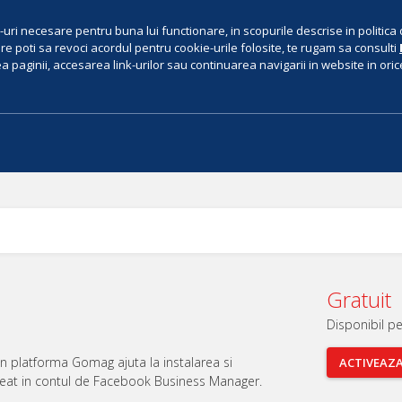
uri necesare pentru buna lui functionare, in scopurile descrise in politica 
e poti sa revoci acordul pentru cookie-urile folosite, te rugam sa consulti
 paginii, accesarea link-urilor sau continuarea navigarii in website in orice 
Gratuit
Disponibil p
in platforma Gomag ajuta la instalarea si
ACTIVEAZ
reat in contul de Facebook Business Manager.