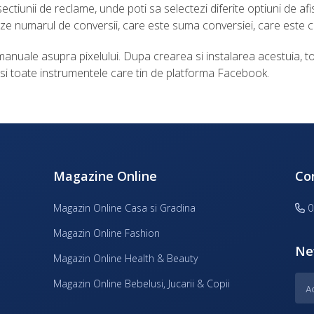
ectiunii de reclame, unde poti sa selectezi diferite optiuni de af
ze numarul de conversii, care este suma conversiei, care este cos
nuale asupra pixelului. Dupa crearea si instalarea acestuia, tot
 toate instrumentele care tin de platforma Facebook.
Magazine Online
Co
Magazin Online Casa si Gradina
0
Magazin Online Fashion
Ne
Magazin Online Health & Beauty
Magazin Online Bebelusi, Jucarii & Copii