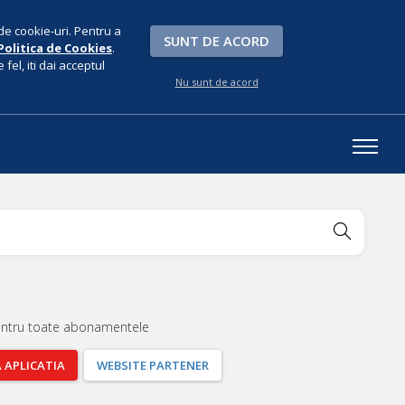
de cookie-uri. Pentru a
SUNT DE ACORD
Politica de Cookies
.
fel, iti dai acceptul
Nu sunt de acord
entru toate abonamentele
A
APLICATIA
WEBSITE
PARTENER