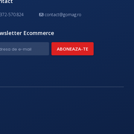
ntact
372-570.824
contact@gomag.ro
wsletter Ecommerce