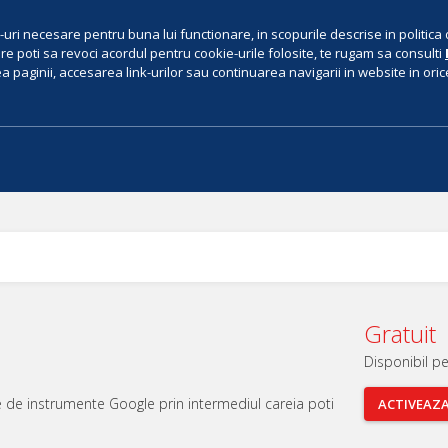
uri necesare pentru buna lui functionare, in scopurile descrise in politica 
e poti sa revoci acordul pentru cookie-urile folosite, te rugam sa consulti
 paginii, accesarea link-urilor sau continuarea navigarii in website in orice 
Gratuit
Disponibil p
 de instrumente Google prin intermediul careia poti
ACTIVEAZ