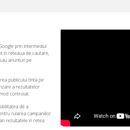
Google prin intermediul
ext in reteaua de cautare,
sau anunturi pe
ea publicului tinta pe
rizare a rezultatelor
n mod controlat.
ibilitatea de a
entru rularea campaniilor
ari rezultatele in retea.