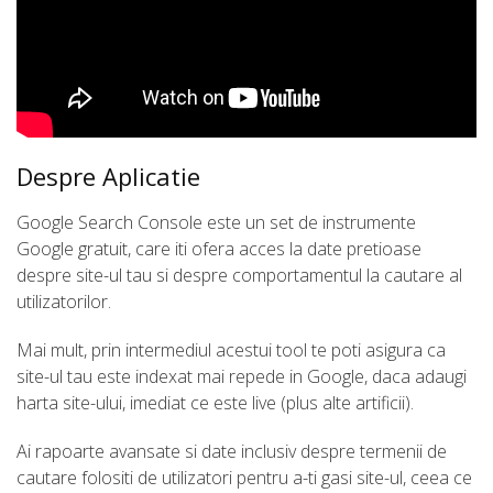
Despre Aplicatie
Google Search Console este un set de instrumente
Google gratuit, care iti ofera acces la date pretioase
despre site-ul tau si despre comportamentul la cautare al
utilizatorilor.
Mai mult, prin intermediul acestui tool te poti asigura ca
site-ul tau este indexat mai repede in Google, daca adaugi
harta site-ului, imediat ce este live (plus alte artificii).
Ai rapoarte avansate si date inclusiv despre termenii de
cautare folositi de utilizatori pentru a-ti gasi site-ul, ceea ce