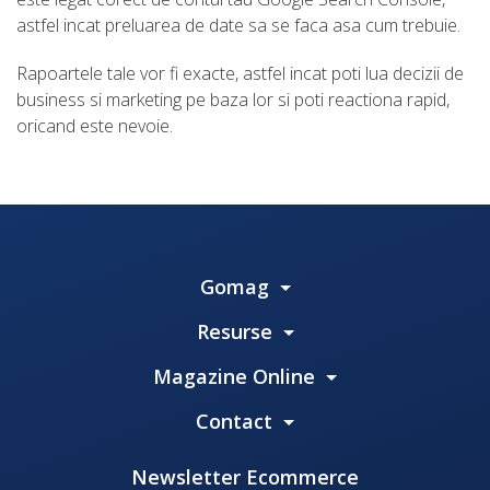
astfel incat preluarea de date sa se faca asa cum trebuie.
Rapoartele tale vor fi exacte, astfel incat poti lua decizii de
business si marketing pe baza lor si poti reactiona rapid,
oricand este nevoie.
Gomag
Resurse
Magazine Online
Contact
Newsletter Ecommerce