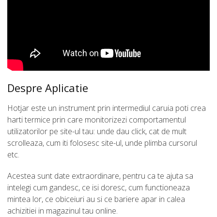
Despre Aplicatie
Hotjar este un instrument prin intermediul caruia poti crea
harti termice prin care monitorizezi comportamentul
utilizatorilor pe site-ul tau: unde dau click, cat de mult
scrolleaza, cum iti folosesc site-ul, unde plimba cursorul
etc.
Acestea sunt date extraordinare, pentru ca te ajuta sa
intelegi cum gandesc, ce isi doresc, cum functioneaza
mintea lor, ce obiceiuri au si ce bariere apar in calea
achizitiei in magazinul tau online.