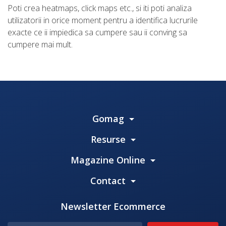
Poti crea heatmaps, click maps etc., si iti poti analiza
utilizatorii in orice moment pentru a identifica lucrurile
exacte ce ii impiedica sa cumpere sau ii conving sa
cumpere mai mult.
Gomag
Resurse
Magazine Online
Contact
Newsletter Ecommerce