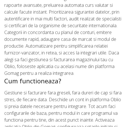
rapoarte avansate, preluarea automata curs valutar si
calcule facute instant. Prioritizarea sigurantei datelor, prin
autentificare in mai multi factori, audit realizat de specialisti
si certificari de la organisme de securitate internationala.
Categorii in concordanta cu planul de conturi, emitere
documente rapid, adaugare casa de marcat si modul de
productie. Automatizare pentru simplificarea relatiei
furnizor-vanzator, in retea, si acces la integrari utile. Daca
alegi sa faci gestiunea si facturarea magazinului tau cu
Oblio, foloseste aplicatia cu acelasi nume din platforma
Gomag pentru a realiza integrarea.
Cum functioneaza?
Gestiune si facturare fara greseli, fara dureri de cap si fara
stres, de fiecare data. Deschide un cont in platforma Oblio
si preia datele necesare pentru integrare. Tot acum faci
configurarile de baza, pentru modul in care programul va
functiona pentru tine, din acest punct inainte. Activeaza
aplicatia Oblio din Gomag, configureaza setarile initiale si