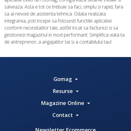
salveaza. Asta e tot ce trebuie sa faci, simplu si rapid, fara
sa ai nevoie de asistenta tehnica. Odata realizata
integrarea, poti incepe sa folosesti functiile aplicatiei
conform necesitatilor tale, astfel incat sa facturezi si sa
gestionezi magazinul in mod performant. Simplifica viata ta
de antreprenor, a angajatilor tai si a contabilului tau!
Gomag
Resurse
Magazine Online
Contact
Newsletter Ecommerce