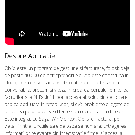
Despre Aplicatie
Oblio este un program de gestiune si facturare, folosit deja
de peste 40.000 de antreprenori. Solutia este construita in
cloud, ceea ce se traduce intr-o utilizare foarte simpla si
convenabila, precum si viteza in crearea contului, emiterea
facturilor si a NIR-ului. Il poti accesa absolut din ce loc vrei,
asa ca poti lucra in retea usor, si eviti problemele legate de
utilizarea pe dispozitive diferite sau recuperarea datelor.
Este integrat cu Saga, WinMentor, Ciel si e-Factura, pe
viata. Printre functiile sale de baza se numara: Extragerea
informatiilor relevante din inregistrarile firmei si acces la