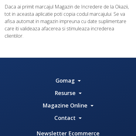
Daca ai primit marcajul Magazin de Incredere de la Okazii,
tot in aceasta aplicatie poti copia codul marcajului. Se va
afisa automat in magazin impreuna cu date suplimentare
care iti valideaza afacerea si stimuleaza increderea
clientilor.
Gomag
Resurse
Magazine Online
Contact
Newsletter Ecommerce