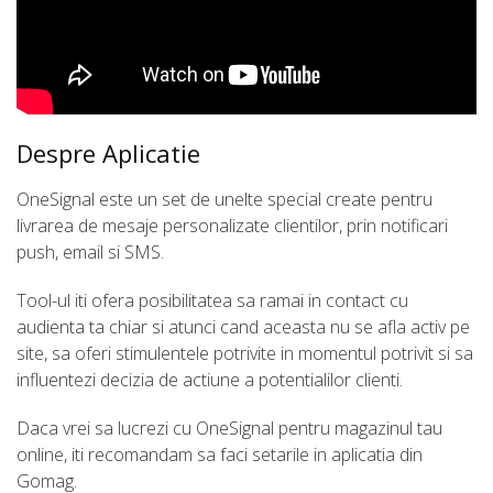
Despre Aplicatie
OneSignal este un set de unelte special create pentru
livrarea de mesaje personalizate clientilor, prin notificari
push, email si SMS.
Tool-ul iti ofera posibilitatea sa ramai in contact cu
audienta ta chiar si atunci cand aceasta nu se afla activ pe
site, sa oferi stimulentele potrivite in momentul potrivit si sa
influentezi decizia de actiune a potentialilor clienti.
Daca vrei sa lucrezi cu OneSignal pentru magazinul tau
online, iti recomandam sa faci setarile in aplicatia din
Gomag.