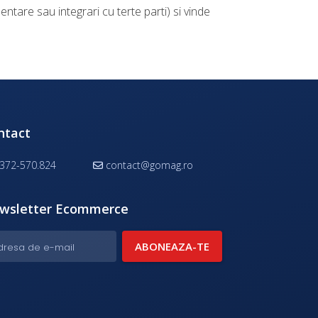
entare sau integrari cu terte parti) si vinde
ntact
372-570.824
contact@gomag.ro
wsletter Ecommerce