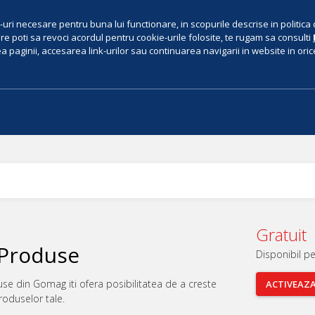
uri necesare pentru buna lui functionare, in scopurile descrise in politica 
e poti sa revoci acordul pentru cookie-urile folosite, te rugam sa consulti
 paginii, accesarea link-urilor sau continuarea navigarii in website in orice 
Gratuit
 Produse
Disponibil pe
se din Gomag iti ofera posibilitatea de a creste
ACTIVEAZ
roduselor tale.