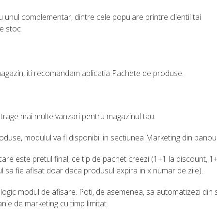
u unul complementar, dintre cele populare printre clientii tai
pe stoc
 magazin, iti recomandam aplicatia Pachete de produse.
atrage mai multe vanzari pentru magazinul tau.
duse, modulul va fi disponibil in sectiunea Marketing din panoul 
care este pretul final, ce tip de pachet creezi (1+1 la discount, 1+1
 sa fie afisat doar daca produsul expira in x numar de zile).
i logic modul de afisare. Poti, de asemenea, sa automatizezi din 
nie de marketing cu timp limitat.