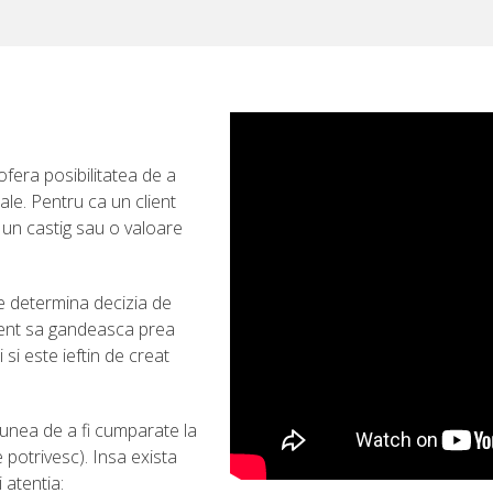
fera posibilitatea de a
ale. Pentru ca un client
un castig sau o valoare
re determina decizia de
lient sa gandeasca prea
si este ieftin de creat
iunea de a fi cumparate la
potrivesc). Insa exista
 atentia: