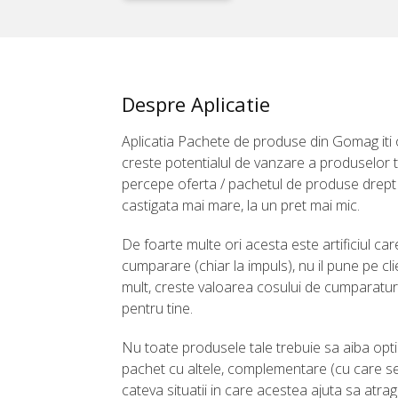
Despre Aplicatie
Aplicatia Pachete de produse din Gomag iti o
creste potentialul de vanzare a produselor t
percepe oferta / pachetul de produse drept 
castigata mai mare, la un pret mai mic.
De foarte multe ori acesta este artificiul ca
cumparare (chiar la impuls), nu il pune pe c
mult, creste valoarea cosului de cumparaturi 
pentru tine.
Nu toate produsele tale trebuie sa aiba opt
pachet cu altele, complementare (cu care se 
cateva situatii in care acestea ajuta sa atragi