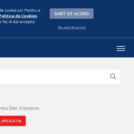
de cookie-uri. Pentru a
SUNT DE ACORD
Politica de Cookies
.
fel, iti dai acceptul
Nu sunt de acord
ntru Elite, Enterprise
A
APLICATIA