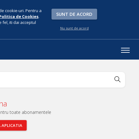
de cookie-uri. Pentru a
SUNT DE ACORD
Politica de Cookies
.
fel, iti dai acceptul
Nu sunt de acord
una
entru toate abonamentele
A
APLICATIA