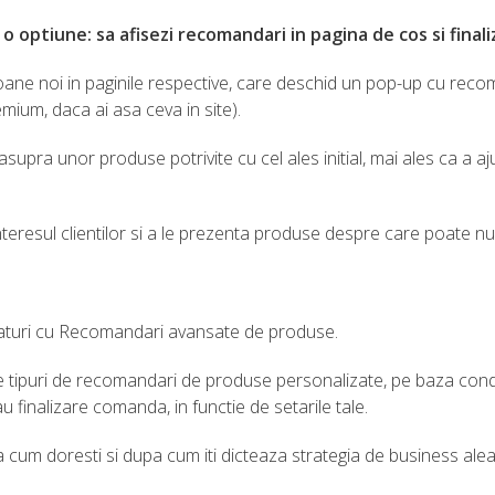
o optiune: sa afisezi recomandari in pagina de cos si fina
ane noi in paginile respective, care deschid un pop-up cu reco
ium, daca ai asa ceva in site).
supra unor produse potrivite cu cel ales initial, mai ales ca a aj
resul clientilor si a le prezenta produse despre care poate nu sti
aturi cu Recomandari avansate de produse.
e tipuri de recomandari de produse personalizate, pe baza conditii
 finalizare comanda, in functie de setarile tale.
cum doresti si dupa cum iti dicteaza strategia de business alea