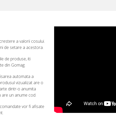
crestere a valorii cosului.
ni de setare a acestora.
e de produse, iti
te din Gomag.
 afisarea automata a
produsul vizualizat are o
arte dintr-o anumita
u are un anume cod.
ecomandate vor fi afisate
t.