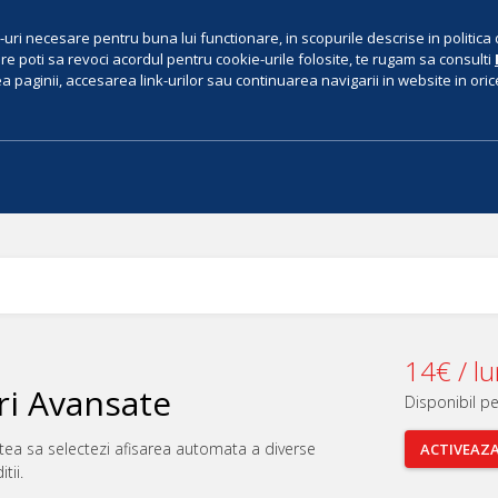
uri necesare pentru buna lui functionare, in scopurile descrise in politica 
e poti sa revoci acordul pentru cookie-urile folosite, te rugam sa consulti
 paginii, accesarea link-urilor sau continuarea navigarii in website in orice 
14€ / l
i Avansate
Disponibil p
itatea sa selectezi afisarea automata a diverse
ACTIVEAZ
tii.