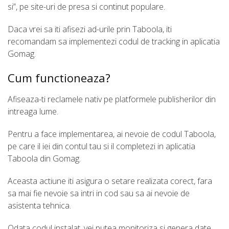
si”, pe site-uri de presa si continut populare.
Daca vrei sa iti afisezi ad-urile prin Taboola, iti
recomandam sa implementezi codul de tracking in aplicatia
Gomag.
Cum functioneaza?
Afiseaza-ti reclamele nativ pe platformele publisherilor din
intreaga lume.
Pentru a face implementarea, ai nevoie de codul Taboola,
pe care il iei din contul tau si il completezi in aplicatia
Taboola din Gomag.
Aceasta actiune iti asigura o setare realizata corect, fara
sa mai fie nevoie sa intri in cod sau sa ai nevoie de
asistenta tehnica.
Odata codul instalat, vei putea monitoriza si genera date