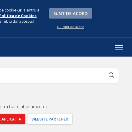
de cookie-uri. Pentru a
SUNT DE ACORD
Politica de Cookies
.
fel, iti dai acceptul
Nu sunt de acord
entru toate abonamentele
A
APLICATIA
WEBSITE
PARTENER