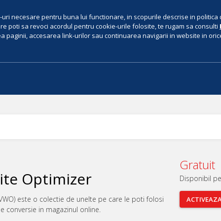
uri necesare pentru buna lui functionare, in scopurile descrise in politica 
e poti sa revoci acordul pentru cookie-urile folosite, te rugam sa consulti
 paginii, accesarea link-urilor sau continuarea navigarii in website in orice 
Gratuit
ite Optimizer
Disponibil p
VWO) este o colectie de unelte pe care le poti folosi
ACTIVEAZ
de conversie in magazinul online.