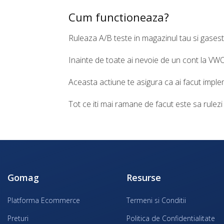
Cum functioneaza?
Ruleaza A/B teste in magazinul tau si gasest
Inainte de toate ai nevoie de un cont la VWO,
Aceasta actiune te asigura ca ai facut imple
Tot ce iti mai ramane de facut este sa rulezi 
Gomag
Resurse
Platforma Ecommerce
Termeni si Conditii
Preturi
Politica de Confidentialitate