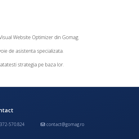
a Visual Website Optimizer din Gomag.
oie de asistenta specializata.
atatesti strategia pe baza lor.
ntact
372-570.824
contact@gomag.ro