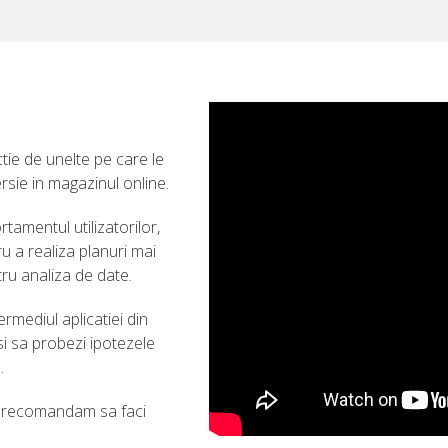
tie de unelte pe care le
rsie in magazinul online.
rtamentul utilizatorilor,
u a realiza planuri mai
ru analiza de date.
rmediul aplicatiei din
i sa probezi ipotezele
.
ti recomandam sa faci