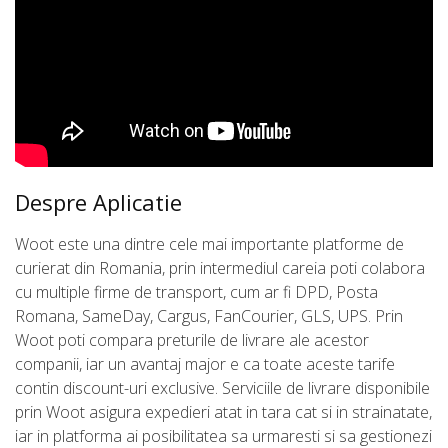
Despre Aplicatie
Woot este una dintre cele mai importante platforme de
curierat din Romania, prin intermediul careia poti colabora
cu multiple firme de transport, cum ar fi DPD, Posta
Romana, SameDay, Cargus, FanCourier, GLS, UPS. Prin
Woot poti compara preturile de livrare ale acestor
companii, iar un avantaj major e ca toate aceste tarife
contin discount-uri exclusive. Serviciile de livrare disponibile
prin Woot asigura expedieri atat in tara cat si in strainatate,
iar in platforma ai posibilitatea sa urmaresti si sa gestionezi