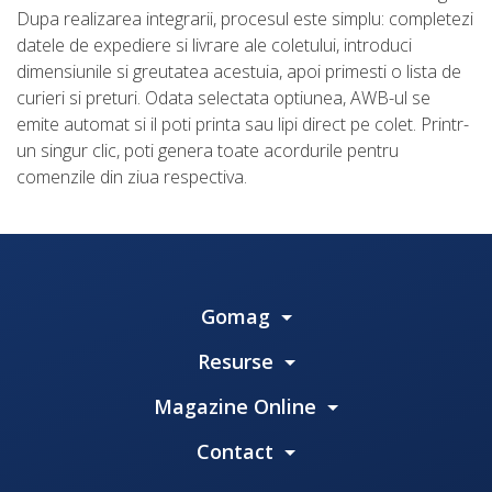
Dupa realizarea integrarii, procesul este simplu: completezi
datele de expediere si livrare ale coletului, introduci
dimensiunile si greutatea acestuia, apoi primesti o lista de
curieri si preturi. Odata selectata optiunea, AWB-ul se
emite automat si il poti printa sau lipi direct pe colet. Printr-
un singur clic, poti genera toate acordurile pentru
comenzile din ziua respectiva.
Gomag
Resurse
Magazine Online
Contact