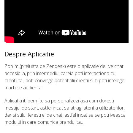
Despre Aplicatie
ZopIm (preluata de Zendesk) este o aplicatie de live chat
accesibila, prin intermediul careia poti interactiona cu
clientii tai, poti convinge potentialii clientii si iti poti intelege
mai bine audienta.
Aplicatia iti permite sa personalizezi asa cum doresti
mesajul de start, astfel incat sa atragi atentia utilizatorilor,
dar si stilul ferestrei de chat, astfel incat sa se potriveasca
modului in care comunica brandul tau.