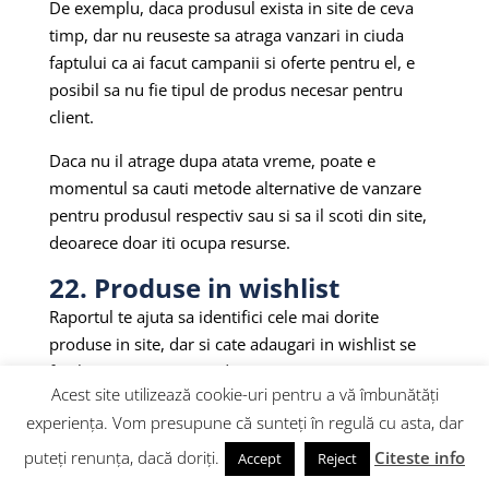
De exemplu, daca produsul exista in site de ceva
timp, dar nu reuseste sa atraga vanzari in ciuda
faptului ca ai facut campanii si oferte pentru el, e
posibil sa nu fie tipul de produs necesar pentru
client.
Daca nu il atrage dupa atata vreme, poate e
momentul sa cauti metode alternative de vanzare
pentru produsul respectiv sau si sa il scoti din site,
deoarece doar iti ocupa resurse.
22. Produse in wishlist
Raportul te ajuta sa identifici cele mai dorite
produse in site, dar si cate adaugari in wishlist se
finalizeaza cu o comanda.
Acest site utilizează cookie-uri pentru a vă îmbunătăți
Uneori clientul nu are finantele necesare pentru a
experiența. Vom presupune că sunteți în regulă cu asta, dar
cumpara imediat produsul dorit, asa ca wishlist-ul e
puteți renunța, dacă doriți.
Citeste info
Accept
Reject
o metoda de a-si demonstra interesul si de a se