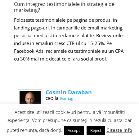
Cum integrez testimonialele in strategia de
marketing?
Foloseste testimonialele pe pagina de produs, in
landing page-uri, in campaniile de email marketing,
pe social media si in reclamele platite. Review-urile
incluse in emailuri cresc CTR-ul cu 15-25%. Pe
Facebook Ads, reclamele cu testimoniale au un CPA
cu 30% mai mic decat cele fara social proof.
Cosmin Daraban
la
CEO
Gomag
Pasionat de antreprenoriat si
Acest site utilizează cookie-uri pentru a vă îmbunătăți
eCommerce, am inceput activitatea
online in anul 2000.
experiența. Vom presupune că sunteți în regulă cu asta, dar
Impreuna cu echipa am ajutat peste 5.000 de companii
sa isi creasca afacerea pe platforma Gomag.
puteți renunța, dacă doriți.
Citeste info
Accept
Reject