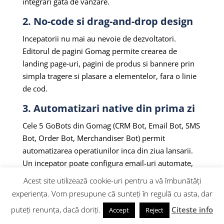
integrari gata de vanzare.
2. No-code si drag-and-drop design
Incepatorii nu mai au nevoie de dezvoltatori.
Editorul de pagini Gomag permite crearea de
landing page-uri, pagini de produs si bannere prin
simpla tragere si plasare a elementelor, fara o linie
de cod.
3. Automatizari native din prima zi
Cele 5 GoBots din Gomag (CRM Bot, Email Bot, SMS
Bot, Order Bot, Merchandiser Bot) permit
automatizarea operatiunilor inca din ziua lansarii.
Un incepator poate configura email-uri automate,
notificari SMS si procesarea comenzilor fara efort
Acest site utilizează cookie-uri pentru a vă îmbunătăți
manual.
experiența. Vom presupune că sunteți în regulă cu asta, dar
4. Plati integrate fara cont separat
puteți renunța, dacă doriți.
Citeste info
Accept
Reject
de procesator