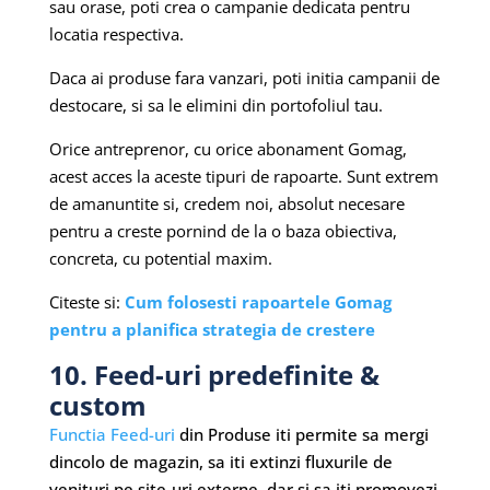
sau orase, poti crea o campanie dedicata pentru
locatia respectiva.
Daca ai produse fara vanzari, poti initia campanii de
destocare, si sa le elimini din portofoliul tau.
Orice antreprenor, cu orice abonament Gomag,
acest acces la aceste tipuri de rapoarte. Sunt extrem
de amanuntite si, credem noi, absolut necesare
pentru a creste pornind de la o baza obiectiva,
concreta, cu potential maxim.
Citeste si:
Cum folosesti rapoartele Gomag
pentru a planifica strategia de crestere
10. Feed-uri predefinite &
custom
Functia Feed-uri
din Produse iti permite sa mergi
dincolo de magazin, sa iti extinzi fluxurile de
venituri pe site-uri externe, dar si sa iti promovezi