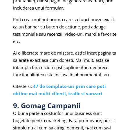
profitabile), dar si pagini de generare lead-uri, prin
includerea unui formular.
Poti crea continut promo care sa functioneze exact
ca un banner cu buton de actiune, poti adauga
testimoniale sau recenzii, video-uri, marcile favorite
etc.
Ai o libertate mare de miscare, astfel incat pagina ta
sa arate exact asa cum doresti. Mai mult, asta se
intampla fara niciun cost suplimentar, deoarece
functionalitatea este inclusa in abonamentul tau.
Citeste si:
47 de template-uri prin care poti
obtine mai multi clienti, trafic si vanzari
9. Gomag Campanii
O buna parte a costurilor unui business sunt
bugetate pentru marketing. Fara promovare, pur si
simplu nu ai cum sa atragi oamenii, n-ai cum sa-i