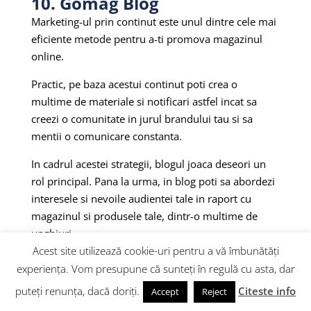
10. Gomag Blog
Marketing-ul prin continut este unul dintre cele mai
eficiente metode pentru a-ti promova magazinul
online.
Practic, pe baza acestui continut poti crea o
multime de materiale si notificari astfel incat sa
creezi o comunitate in jurul brandului tau si sa
mentii o comunicare constanta.
In cadrul acestei strategii, blogul joaca deseori un
rol principal. Pana la urma, in blog poti sa abordezi
interesele si nevoile audientei tale in raport cu
magazinul si produsele tale, dintr-o multime de
unghiuri.
Acest site utilizează cookie-uri pentru a vă îmbunătăți
experiența. Vom presupune că sunteți în regulă cu asta, dar
puteți renunța, dacă doriți.
Citeste info
Accept
Reject