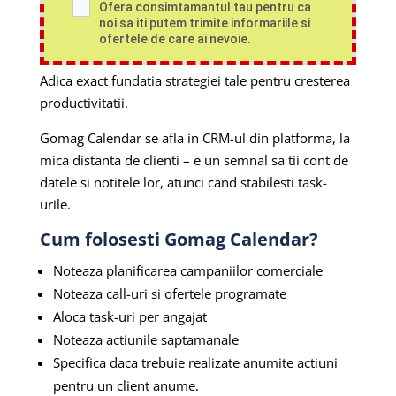
Ofera consimtamantul tau pentru ca
noi sa iti putem trimite informariile si
ofertele de care ai nevoie.
Adica exact fundatia strategiei tale pentru cresterea
productivitatii.
Gomag Calendar se afla in CRM-ul din platforma, la
mica distanta de clienti – e un semnal sa tii cont de
datele si notitele lor, atunci cand stabilesti task-
urile.
Cum folosesti Gomag Calendar?
Noteaza planificarea campaniilor comerciale
Noteaza call-uri si ofertele programate
Aloca task-uri per angajat
Noteaza actiunile saptamanale
Specifica daca trebuie realizate anumite actiuni
pentru un client anume.