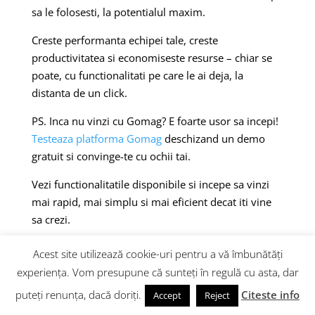
sa le folosesti, la potentialul maxim.
Creste performanta echipei tale, creste
productivitatea si economiseste resurse – chiar se
poate, cu functionalitati pe care le ai deja, la
distanta de un click.
PS. Inca nu vinzi cu Gomag? E foarte usor sa incepi!
Testeaza platforma Gomag
deschizand un demo
gratuit si convinge-te cu ochii tai.
Vezi functionalitatile disponibile si incepe sa vinzi
mai rapid, mai simplu si mai eficient decat iti vine
sa crezi.
7+ Trenduri in Automatizare si
Acest site utilizează cookie-uri pentru a vă îmbunătăți
Productivitate eCommerce 2026
experiența. Vom presupune că sunteți în regulă cu asta, dar
1.
GoBots ca nucleu de automatizare
– Cele 5
puteți renunța, dacă doriți.
Citeste info
Accept
Reject
GoBots Gomag (CRM Bot, Email Bot, SMS Bot,