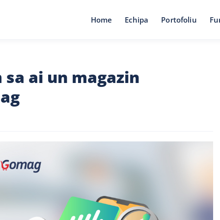
Home
Echipa
Portofoliu
Fu
 sa ai un magazin
mag