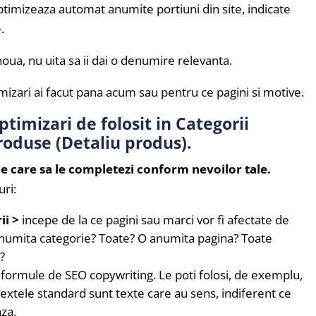
optimizeaza automat anumite portiuni din site, indicate
.
oua, nu uita sa ii dai o denumire relevanta.
imizari ai facut pana acum sau pentru ce pagini si motive.
ptimizari de folosit in Categorii
Produse (Detaliu produs).
pe care sa le completezi conform nevoilor tale.
ri:
ii >
incepe de la ce pagini sau marci vor fi afectate de
 anumita categorie? Toate? O anumita pagina? Toate
?
formule de SEO copywriting. Le poti folosi, de exemplu,
Textele standard sunt texte care au sens, indiferent ce
aza.