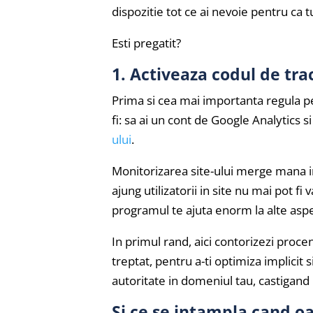
dispozitie tot ce ai nevoie pentru ca t
Esti pregatit?
1. Activeaza codul de tra
Prima si cea mai importanta regula pen
fi: sa ai un cont de Google Analytics s
ului
.
Monitorizarea site-ului merge mana i
ajung utilizatorii in site nu mai pot f
programul te ajuta enorm la alte asp
In primul rand, aici contorizezi procent
treptat, pentru a-ti optimiza implicit s
autoritate in domeniul tau, castigan
Si ce se intampla cand o