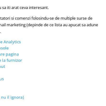
sa iti arat ceva interesant.
itatori si comenzi folosindu-se de multiple surse de
mail marketing (depinde de ce lista au apucat sa adune
.
e Analytics
nsole
are pagina
 la furnizor
nut
us
nu il ignora)