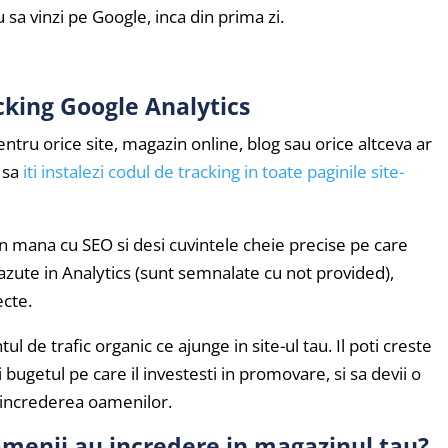
u sa vinzi pe Google, inca din prima zi.
cking Google Analytics
tru orice site, magazin online, blog sau orice altceva ar
i sa
iti instalezi codul de tracking in toate paginile site-
n mana cu SEO si desi cuvintele cheie precise pe care
i vazute in Analytics (sunt semnalate cu not provided),
ecte.
ul de trafic organic ce ajunge in site-ul tau. Il poti creste
i bugetul pe care il investesti in promovare, si sa devii o
d increderea oamenilor.
amenii au incredere in magazinul tau?