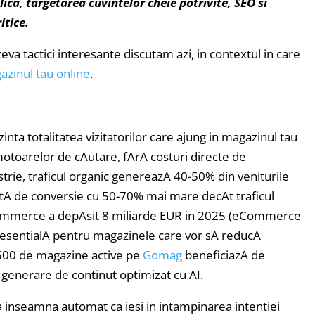
ica, targetarea cuvintelor cheie potrivite, SEO si
itice.
eva tactici interesante discutam azi, in contextul in care
zinul tau online
.
ta totalitatea vizitatorilor care ajung in magazinul tau
 motoarelor de cAutare, fArA costuri directe de
strie, traficul organic genereazA 40-50% din veniturile
atA de conversie cu 50-70% mai mare decAt traficul
eCommerce a depAsit 8 miliarde EUR in 2025 (eCommerce
 esentialA pentru magazinele care vor sA reducA
500 de magazine active pe
Gomag
beneficiazA de
 generare de continut optimizat cu AI.
ca inseamna automat ca iesi in intampinarea intentiei