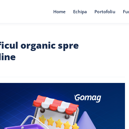
Home
Echipa
Portofoliu
Fu
ficul organic spre
line