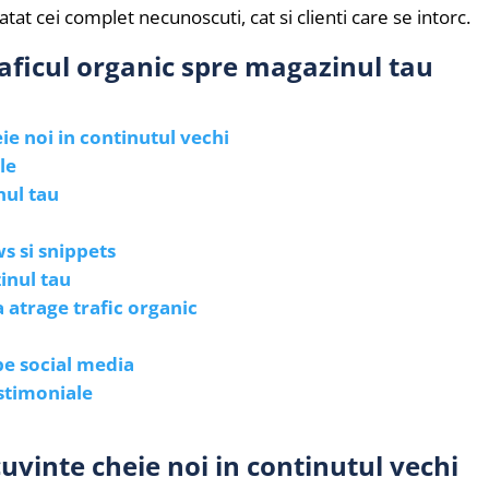
 atat cei complet necunoscuti, cat si clienti care se intorc.
raficul organic spre magazinul tau
ie noi in continutul vechi
le
nul tau
s si snippets
inul tau
a atrage trafic organic
pe social media
estimoniale
cuvinte cheie noi in continutul vechi