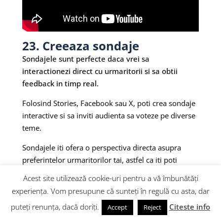
23. Creeaza sondaje
Sondajele sunt perfecte daca vrei sa
interactionezi direct cu urmaritorii si sa obtii
feedback in timp real.
Folosind Stories, Facebook sau X, poti crea sondaje
interactive si sa inviti audienta sa voteze pe diverse
teme.
Sondajele iti ofera o perspectiva directa asupra
preferintelor urmaritorilor tai, astfel ca iti poti
ajusta mesajele si comunicarile.
Acest site utilizează cookie-uri pentru a vă îmbunătăți
experiența. Vom presupune că sunteți în regulă cu asta, dar
Integreaza rezultatele in strategia ta de marketing
pentru a imbunatati produsele si ofertele.
puteți renunța, dacă doriți.
Citeste info
Accept
Reject