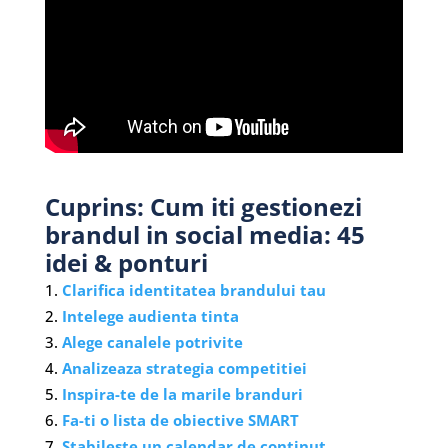
Cuprins: Cum iti gestionezi
brandul in social media: 45
idei & ponturi
Clarifica identitatea brandului tau
Intelege audienta tinta
Alege canalele potrivite
Analizeaza strategia competitiei
Inspira-te de la marile branduri
Fa-ti o lista de obiective SMART
Stabileste un calendar de continut