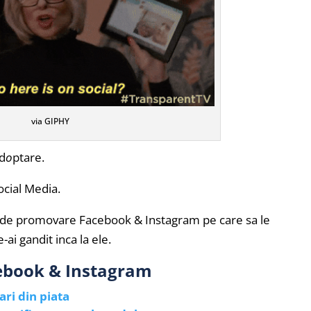
via GIPHY
ad
o
ptare.
ocial Media.
i de promovare Facebook & Instagram pe care sa le
-ai gandit inca la ele.
ebook & Instagram
ri din piata