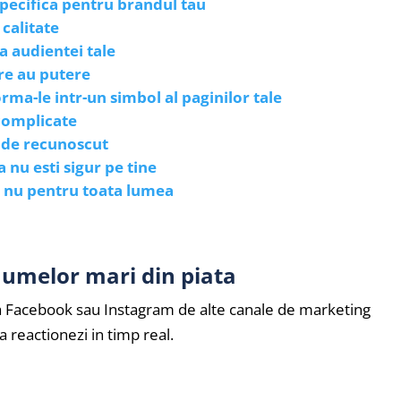
specifica pentru brandul tau
 calitate
 audientei tale
are au putere
rma-le intr-un simbol al paginilor tale
complicate
 de recunoscut
 nu esti sigur pe tine
a, nu pentru toata lumea
numelor mari din piata
aza Facebook sau Instagram de alte canale de marketing
sa reactionezi in timp real.