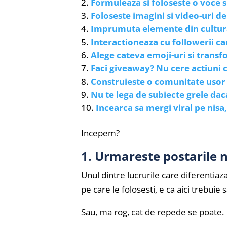
Formuleaza si foloseste o voce 
Foloseste imagini si video-uri de
Imprumuta elemente din cultura
Interactioneaza cu followerii c
Alege cateva emoji-uri si transfo
Faci giveaway? Nu cere actiuni 
Construieste o comunitate usor
Nu te lega de subiecte grele daca
Incearca sa mergi viral pe nis
Incepem?
1. Urmareste postarile 
Unul dintre lucrurile care diferenti
pe care le folosesti, e ca aici trebuie 
Sau, ma rog, cat de repede se poate.