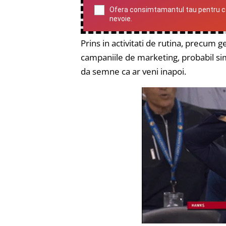
Ofera consimtamantul tau pentru ca n
nevoie.
Prins in activitati de rutina, precum
campaniile de marketing, probabil simt
da semne ca ar veni inapoi.