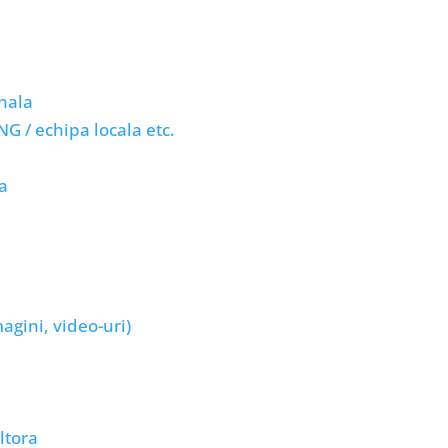
onala
G / echipa locala etc.
sa
agini, video-uri)
ltora