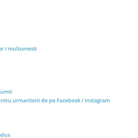
or / multumesti
tumit
entru urmaritorii de pe Facebook / Instagram
rodus