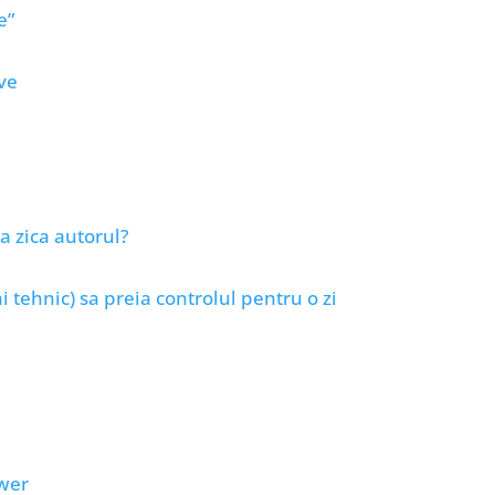
e”
ve
sa zica autorul?
i tehnic) sa preia controlul pentru o zi
ower