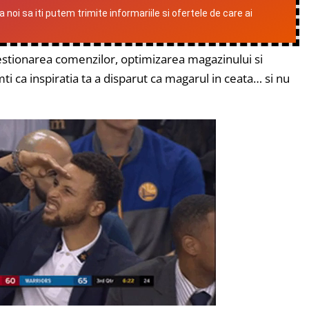
oi sa iti putem trimite informariile si ofertele de care ai
 gestionarea comenzilor, optimizarea magazinului si
i ca inspiratia ta a disparut ca magarul in ceata… si nu