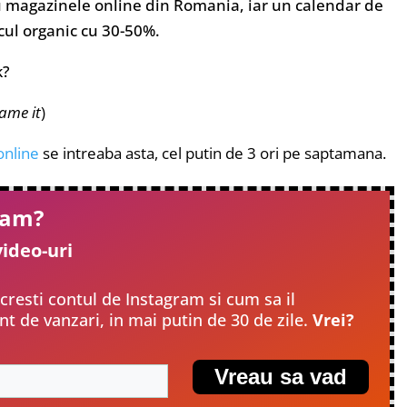
u magazinele online din Romania, iar un calendar de
icul organic cu 30-50%.
k?
ame it
)
online
se intreaba asta, cel putin de 3 ori pe saptamana.
gram?
video-uri
 cresti contul de Instagram si cum sa il
t de vanzari, in mai putin de 30 de zile.
Vrei?
Vreau sa vad