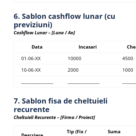
6. Sablon cashflow lunar (cu
previziuni)
Cashflow Lunar – [Luna / An]
Data
Incasari
Chel
01-06-XX
10000
4500
10-06-XX
2000
1000
_______________
_______________
______
7. Sablon fisa de cheltuieli
recurente
Cheltuieli Recurente – [Firma / Proiect]
Tip (Fix /
Suma
Descriere