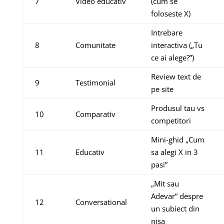
7
Video educativ
(cum se
foloseste X)
Intrebare
8
Comunitate
interactiva („Tu
ce ai alege?”)
Review text de
9
Testimonial
pe site
Produsul tau vs
10
Comparativ
competitori
Mini-ghid „Cum
11
Educativ
sa alegi X in 3
pasi”
„Mit sau
Adevar” despre
12
Conversational
un subiect din
nisa