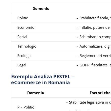
Domeniu
Politic
– Stabilitate fiscala,
Economic
– Inflatie, putere d
Social
– Schimbari in comp
Tehnologic
– Automatizare, digi
Ecologic
– Reglementari verzi
Legal
– GDPR, fiscalitate
Exemplu Analiza PESTEL –
eCommerce in Romania
Domeniu
Factori che
– Stabilitate legislativa i
P – Politic