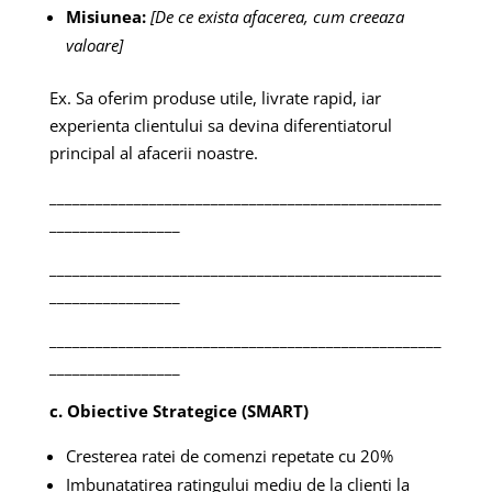
Misiunea:
[De ce exista afacerea, cum creeaza
valoare]
Ex. Sa oferim produse utile, livrate rapid, iar
experienta clientului sa devina diferentiatorul
principal al afacerii noastre.
___________________________________________________
_________________
___________________________________________________
_________________
___________________________________________________
_________________
c. Obiective Strategice (SMART)
Cresterea ratei de comenzi repetate cu 20%
Imbunatatirea ratingului mediu de la clienti la