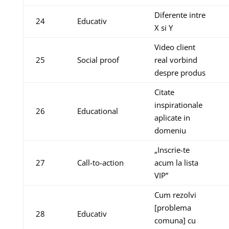
Diferente intre
24
Educativ
X si Y
Video client
25
Social proof
real vorbind
despre produs
Citate
inspirationale
26
Educational
aplicate in
domeniu
„Inscrie-te
27
Call-to-action
acum la lista
VIP”
Cum rezolvi
[problema
28
Educativ
comuna] cu