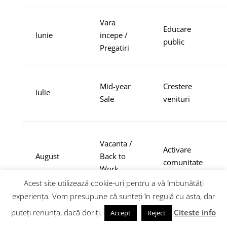
Vara
Educare
Iunie
incepe /
public
Pregatiri
Mid-year
Crestere
Iulie
Sale
venituri
Vacanta /
Activare
August
Back to
comunitate
Work
Acest site utilizează cookie-uri pentru a vă îmbunătăți
experiența. Vom presupune că sunteți în regulă cu asta, dar
Back to
Atragere
puteți renunța, dacă doriți.
Citeste info
Septembrie
Accept
Reject
School
clienti noi