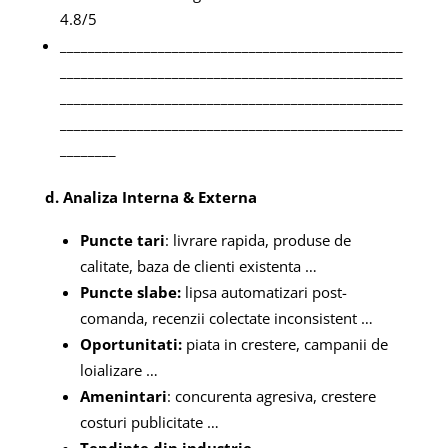
4.8/5
_________________________________________________
___________________
______________________________
______________________________________
___________
_________________________________________________
________
d. Analiza Interna & Externa
Puncte tari
: livrare rapida, produse de
calitate, baza de clienti existenta …
Puncte slabe:
lipsa automatizari post-
comanda, recenzii colectate inconsistent …
Oportunitati:
piata in crestere, campanii de
loializare …
Amenintari
: concurenta agresiva, crestere
costuri publicitate …
Tendinte din industrie