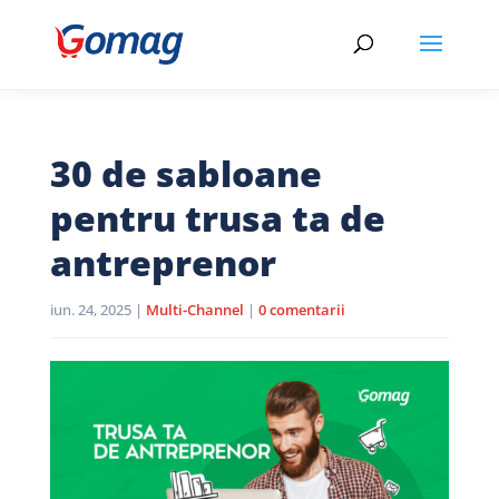
30 de sabloane
pentru trusa ta de
antreprenor
iun. 24, 2025
|
Multi-Channel
|
0 comentarii