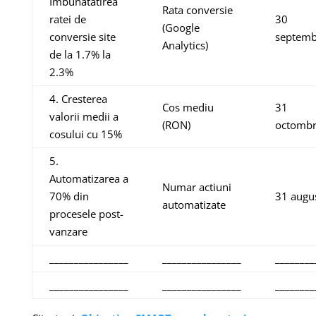
Imbunatatirea
Rata conversie
ratei de
30
(Google
conversie site
septemb
Analytics)
de la 1.7% la
2.3%
4. Cresterea
Cos mediu
31
valorii medii a
(RON)
octombr
cosului cu 15%
5.
Automatizarea a
Numar actiuni
70% din
31 augu
automatizate
procesele post-
vanzare
________________
________________
________
________________
________________
________