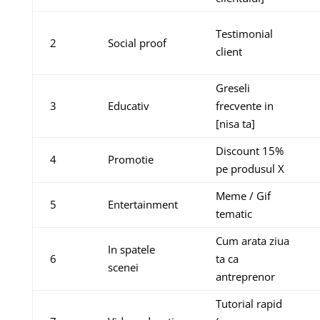
Testimonial
2
Social proof
client
Greseli
3
Educativ
frecvente in
[nisa ta]
Discount 15%
4
Promotie
pe produsul X
Meme / Gif
5
Entertainment
tematic
Cum arata ziua
In spatele
6
ta ca
scenei
antreprenor
Tutorial rapid