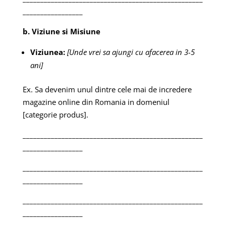
_________________
b. Viziune si Misiune
Viziunea:
[Unde vrei sa ajungi cu afacerea in 3-5
ani]
Ex. Sa devenim unul dintre cele mai de incredere
magazine online din Romania in domeniul
[categorie produs].
___________________________________________________
_________________
___________________________________________________
_________________
___________________________________________________
_________________