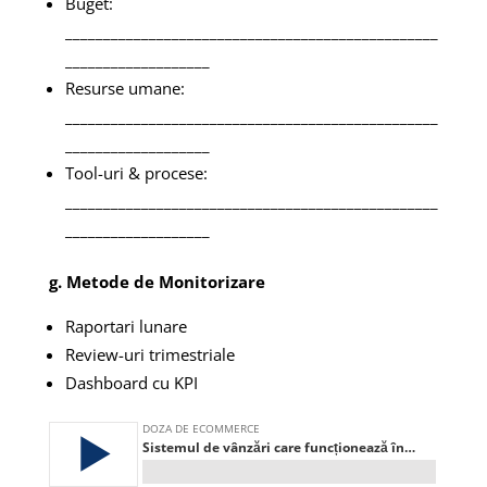
Buget:
_________________________________________________
___________________
Resurse umane:
_________________________________________________
___________________
Tool-uri & procese:
_________________________________________________
___________________
g. Metode de Monitorizare
Raportari lunare
Review-uri trimestriale
Dashboard cu KPI