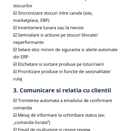
stocurilor
☑️ Sincronizare stocuri intre canale (site,
marketplace, ERP)
☑️ Inventariere lunara sau la nevoie
☑️ Semnalare si actiune pe stocuri blocate/
neperformante
☑️ Setare stoc minim de siguranta si alerte automate
din ERP
☑️ Etichetare si sortare produse pe loturi/serii
☑️ Prioritizare produse in functie de sezonalitate/
rulaj
3. Comunicare si relatia cu clientii
☑️ Trimiterea automata a emailului de confirmare
comanda
☑️ Mesaj de informare la schimbare status (ex:
„comanda livrata”)
☑️ Email de multumire si cerere review