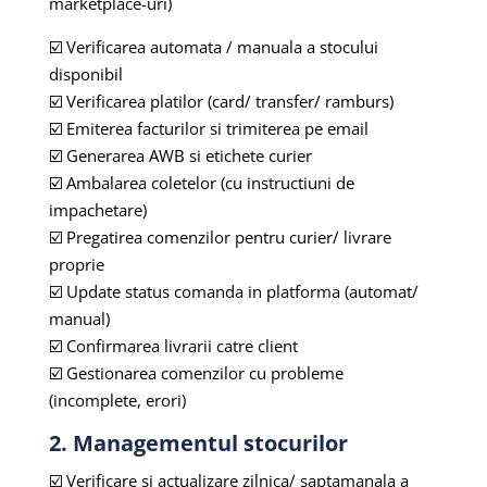
marketplace-uri)
☑️ Verificarea automata / manuala a stocului
disponibil
☑️ Verificarea platilor (card/ transfer/ ramburs)
☑️ Emiterea facturilor si trimiterea pe email
☑️ Generarea AWB si etichete curier
☑️ Ambalarea coletelor (cu instructiuni de
impachetare)
☑️ Pregatirea comenzilor pentru curier/ livrare
proprie
☑️ Update status comanda in platforma (automat/
manual)
☑️ Confirmarea livrarii catre client
☑️ Gestionarea comenzilor cu probleme
(incomplete, erori)
2. Managementul stocurilor
☑️ Verificare si actualizare zilnica/ saptamanala a