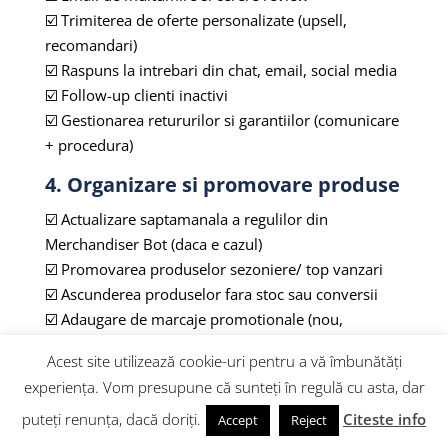
☑️ Trimiterea de oferte personalizate (upsell,
recomandari)
☑️ Raspuns la intrebari din chat, email, social media
☑️ Follow-up clienti inactivi
☑️ Gestionarea retururilor si garantiilor (comunicare
+ procedura)
4. Organizare si promovare produse
☑️ Actualizare saptamanala a regulilor din
Merchandiser Bot (daca e cazul)
☑️ Promovarea produselor sezoniere/ top vanzari
☑️ Ascunderea produselor fara stoc sau conversii
☑️ Adaugare de marcaje promotionale (nou,
reducere etc.)
Acest site utilizează cookie-uri pentru a vă îmbunătăți
☑️ Organizarea produselor in categorii relevante
experiența. Vom presupune că sunteți în regulă cu asta, dar
☑️ Etichetare automata a produselor pe baza de
puteți renunța, dacă doriți.
Citeste info
criterii
Accept
Reject
☑️ Activare cross-sell si upsell in pagini cheie