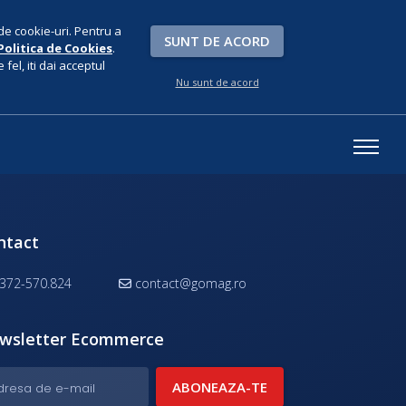
de cookie-uri. Pentru a
SUNT DE ACORD
Politica de Cookies
.
fel, iti dai acceptul
Nu sunt de acord
ntact
372-570.824
contact@gomag.ro
wsletter Ecommerce