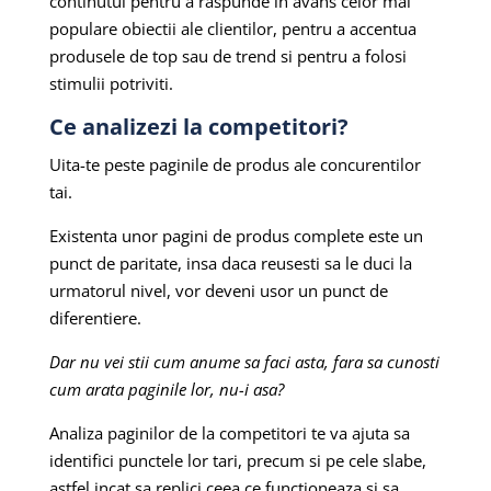
continutul pentru a raspunde in avans celor mai
populare obiectii ale clientilor, pentru a accentua
produsele de top sau de trend si pentru a folosi
stimulii potriviti.
Ce analizezi la competitori?
Uita-te peste paginile de produs ale concurentilor
tai.
Existenta unor pagini de produs complete este un
punct de paritate, insa daca reusesti sa le duci la
urmatorul nivel, vor deveni usor un punct de
diferentiere.
Dar nu vei stii cum anume sa faci asta, fara sa cunosti
cum arata paginile lor, nu-i asa?
Analiza paginilor de la competitori te va ajuta sa
identifici punctele lor tari, precum si pe cele slabe,
astfel incat sa replici ceea ce functioneaza si sa