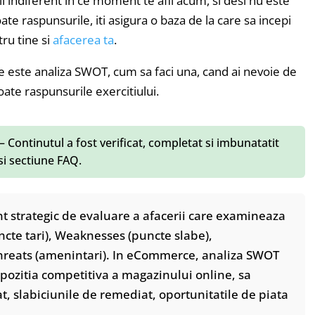
l indiferent in ce moment te afli acum, si desi nu este
ate raspunsurile, iti asigura o baza de la care sa incepi
tru tine si
afacerea ta
.
 este analiza SWOT, cum sa faci una, cand ai nevoie de
oate raspunsurile exercitiului.
– Continutul a fost verificat, completat si imbunatatit
 si sectiune FAQ.
t strategic de evaluare a afacerii care examineaza
cte tari), Weaknesses (puncte slabe),
 Threats (amenintari). In eCommerce, analiza SWOT
 pozitia competitiva a magazinului online, sa
t, slabiciunile de remediat, oportunitatile de piata