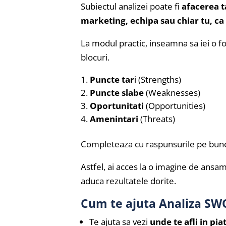
Subiectul analizei poate fi
afacerea t
marketing, echipa sau chiar tu, ca
La modul practic, inseamna sa iei o f
blocuri.
Puncte tar
i (Strengths)
Puncte slabe
(Weaknesses)
Oportunitati
(Opportunities)
Amenintari
(Threats)
Completeaza cu raspunsurile pe bune,
Astfel, ai acces la o imagine de ansambl
aduca rezultatele dorite.
Cum te ajuta Analiza SW
Te ajuta sa vezi
unde te afli in pia